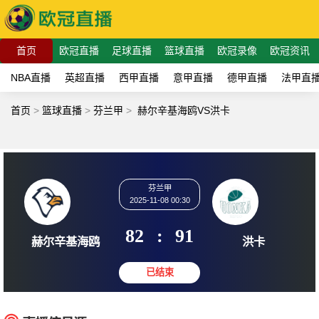
首页
欧冠直播
足球直播
篮球直播
欧冠录像
欧冠资讯
NBA直播
英超直播
西甲直播
意甲直播
德甲直播
法甲直
首页
>
篮球直播
>
芬兰甲
>
赫尔辛基海鸥VS洪卡
芬兰甲
2025-11-08 00:30
82
:
91
赫尔辛基海鸥
洪