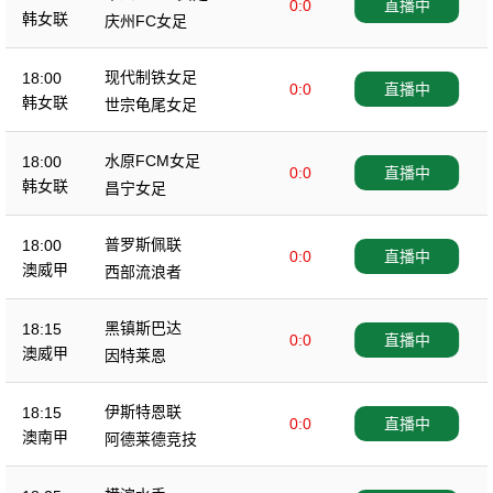
0:0
直播中
韩女联
庆州FC女足
现代制铁女足
18:00
0:0
直播中
韩女联
世宗龟尾女足
水原FCM女足
18:00
0:0
直播中
韩女联
昌宁女足
普罗斯佩联
18:00
0:0
直播中
澳威甲
西部流浪者
黑镇斯巴达
18:15
0:0
直播中
澳威甲
因特莱恩
伊斯特恩联
18:15
0:0
直播中
澳南甲
阿德莱德竞技