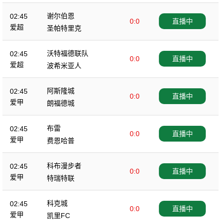
谢尔伯恩
02:45
0:0
直播中
爱超
圣帕特里克
沃特福德联队
02:45
0:0
直播中
爱超
波希米亚人
阿斯隆城
02:45
0:0
直播中
爱甲
朗福德城
布雷
02:45
0:0
直播中
爱甲
费恩哈普
科布漫步者
02:45
0:0
直播中
爱甲
特瑞特联
科克城
02:45
0:0
直播中
爱甲
凯里FC