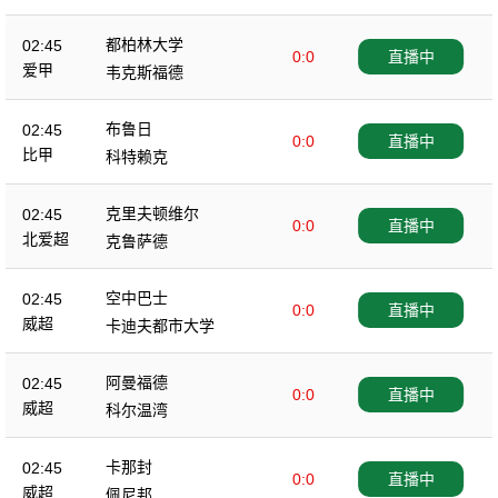
都柏林大学
02:45
0:0
直播中
爱甲
韦克斯福德
布鲁日
02:45
0:0
直播中
比甲
科特赖克
克里夫顿维尔
02:45
0:0
直播中
北爱超
克鲁萨德
空中巴士
02:45
0:0
直播中
威超
卡迪夫都市大学
阿曼福德
02:45
0:0
直播中
威超
科尔温湾
卡那封
02:45
0:0
直播中
威超
佩尼邦