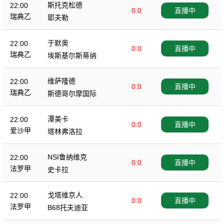
斯托克松德
22:00
0:0
直播中
瑞典乙
耶夫勒
于默奥
22:00
0:0
直播中
瑞典乙
埃斯基尔斯蒂纳
维萨隆德
22:00
0:0
直播中
瑞典乙
斯德哥尔摩国际
潭美卡
22:00
0:0
直播中
爱沙甲
塔林弗洛拉
NSI鲁纳维克
22:00
0:0
直播中
法罗甲
史卡拉
戈塔维京人
22:00
0:0
直播中
法罗甲
B68托夫迪亚