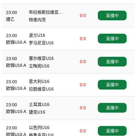
布拉格斯拉维亚B
23:00
0:0
直播中
队
捷乙
特里内茨
波兰U16
23:00
0:0
直播中
欧锦U16 A
罗马尼亚U16
塞尔维亚U16
23:00
0:0
直播中
欧锦U16 A
立陶宛U16
意大利U16
23:00
0:0
直播中
欧锦U16 A
拉脱维亚U16
土耳其U16
23:00
0:0
直播中
欧锦U16 A
捷克U16
以色列U16
23:00
0:0
直播中
欧锦U16 A
格鲁吉亚U16