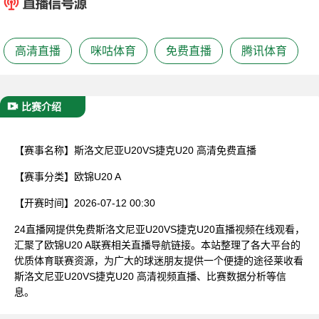
已结束
高清直播
咪咕体育
免费直播
腾讯体育
比赛介绍
【赛事名称】
斯洛文尼亚U20VS捷克U20 高清免费直播
【赛事分类】
欧锦U20 A
【开赛时间】
2026-07-12 00:30
24直播网提供免费斯洛文尼亚U20VS捷克U20直播视频在线观看，
汇聚了欧锦U20 A联赛相关直播导航链接。本站整理了各大平台的
优质体育联赛资源，为广大的球迷朋友提供一个便捷的途径莱收看
斯洛文尼亚U20VS捷克U20 高清视频直播、比赛数据分析等信
息。