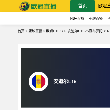
首页
欧冠
NBA直播
英超直播
首页
>
篮球直播
>
欧锦U16 C
>
安道尔U16VS直布罗陀U16
安道尔U16