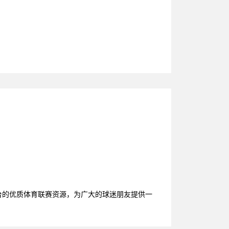
平台的优质体育联赛资源，为广大的球迷朋友提供一