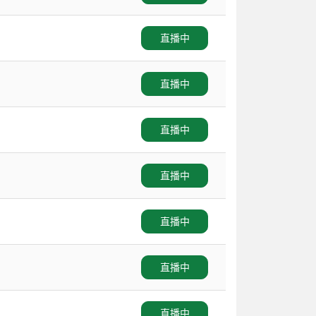
直播中
直播中
直播中
直播中
直播中
直播中
直播中