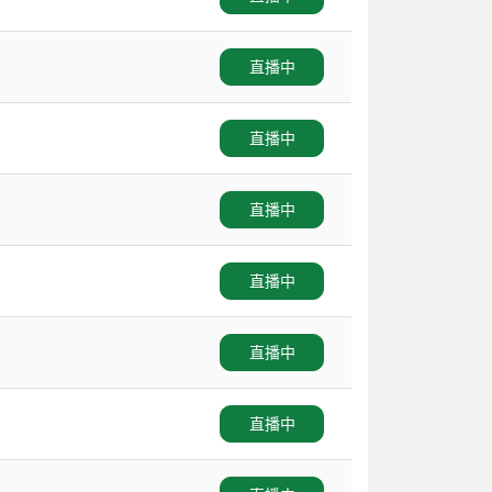
直播中
直播中
直播中
直播中
直播中
直播中