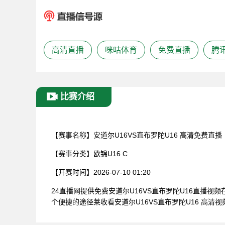
高清直播
咪咕体育
免费直播
腾
比赛介绍
【赛事名称】
安道尔U16VS直布罗陀U16 高清免费直播
【赛事分类】
欧锦U16 C
【开赛时间】
2026-07-10 01:20
24直播网提供免费安道尔U16VS直布罗陀U16直播
个便捷的途径莱收看安道尔U16VS直布罗陀U16 高清