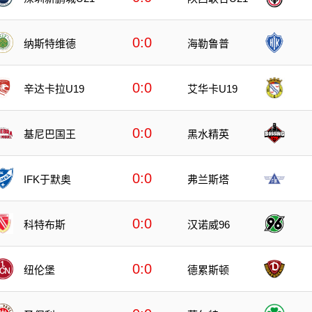
0:0
纳斯特维德
海勒鲁普
0:0
辛达卡拉U19
艾华卡U19
0:0
基尼巴国王
黑水精英
0:0
IFK于默奥
弗兰斯塔
0:0
科特布斯
汉诺威96
0:0
纽伦堡
德累斯顿