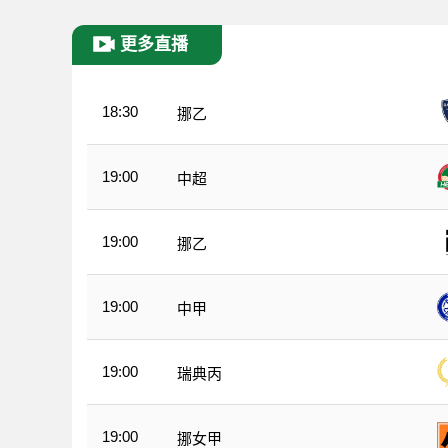
更多直播
18:30
挪乙
19:00
中超
19:00
挪乙
19:00
中甲
19:00
瑞典丙
19:00
挪女甲