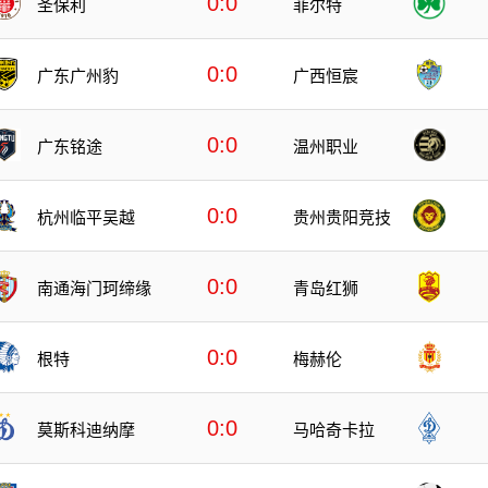
0:0
圣保利
菲尔特
0:0
广东广州豹
广西恒宸
0:0
温州职业
广东铭途
0:0
杭州临平吴越
贵州贵阳竞技
0:0
南通海门珂缔缘
青岛红狮
0:0
根特
梅赫伦
0:0
莫斯科迪纳摩
马哈奇卡拉