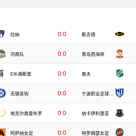
0:0
拉纳
斯吉德
0:0
河南队
青岛西海岸
0:0
EIK通斯堡
泰夫
0:0
无锡吴钩
宁波职业足球俱
乐部
0:0
埃克尔奥雷布罗
纳卡伊利里亚
0:0
阿萨纳女足
特罗姆瑟女足