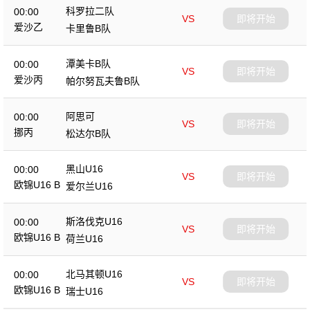
科罗拉二队
00:00
VS
即将开始
爱沙乙
卡里鲁B队
潭美卡B队
00:00
VS
即将开始
爱沙丙
帕尔努瓦夫鲁B队
阿思可
00:00
VS
即将开始
挪丙
松达尔B队
黑山U16
00:00
VS
即将开始
欧锦U16 B
爱尔兰U16
斯洛伐克U16
00:00
VS
即将开始
欧锦U16 B
荷兰U16
北马其顿U16
00:00
VS
即将开始
欧锦U16 B
瑞士U16