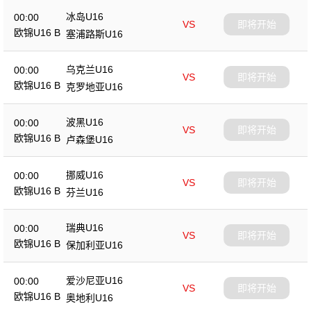
冰岛U16
00:00
VS
即将开始
欧锦U16 B
塞浦路斯U16
乌克兰U16
00:00
VS
即将开始
欧锦U16 B
克罗地亚U16
波黑U16
00:00
VS
即将开始
欧锦U16 B
卢森堡U16
挪威U16
00:00
VS
即将开始
欧锦U16 B
芬兰U16
瑞典U16
00:00
VS
即将开始
欧锦U16 B
保加利亚U16
爱沙尼亚U16
00:00
VS
即将开始
欧锦U16 B
奥地利U16