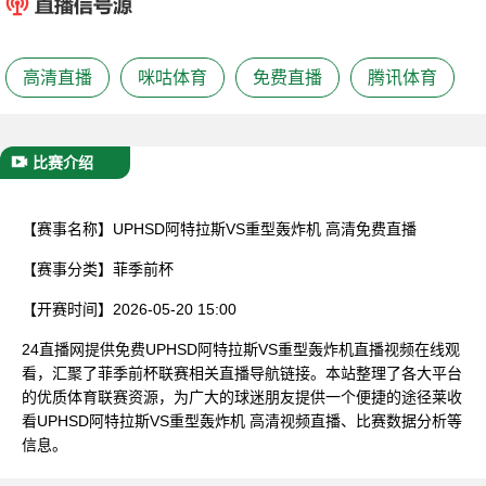
已结束
高清直播
咪咕体育
免费直播
腾讯体育
比赛介绍
【赛事名称】
UPHSD阿特拉斯VS重型轰炸机 高清免费直播
【赛事分类】
菲季前杯
【开赛时间】
2026-05-20 15:00
24直播网提供免费UPHSD阿特拉斯VS重型轰炸机直播视频在线观
看，汇聚了菲季前杯联赛相关直播导航链接。本站整理了各大平台
的优质体育联赛资源，为广大的球迷朋友提供一个便捷的途径莱收
看UPHSD阿特拉斯VS重型轰炸机 高清视频直播、比赛数据分析等
信息。