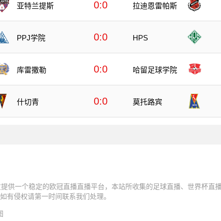
0:0
亚特兰提斯
拉迪恩雷帕斯
0:0
PPJ学院
HPS
0:0
库雷撒勒
哈留足球学院
0:0
什切青
莫托路宾
友提供一个稳定的欧冠直播直播平台，本站所收集的足球直播、世界杯直播
如有侵权请第一时间联系我们处理。
图