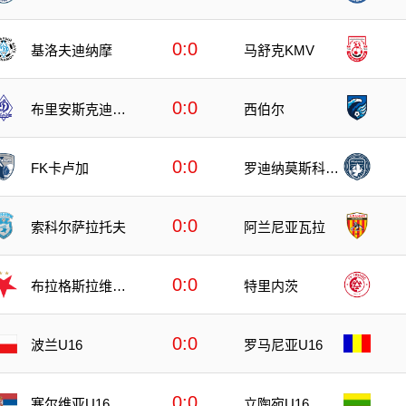
加
迪那摩
0:0
基洛夫迪纳摩
马舒克KMV
0:0
布里安斯克迪纳
西伯尔
摩
0:0
FK卡卢加
罗迪纳莫斯科B
队
0:0
索科尔萨拉托夫
阿兰尼亚瓦拉
0:0
布拉格斯拉维亚
特里内茨
B队
0:0
波兰U16
罗马尼亚U16
0:0
塞尔维亚U16
立陶宛U16