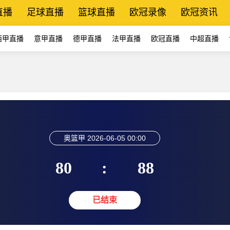
直播
足球直播
篮球直播
欧冠录像
欧冠资讯
西甲直播
意甲直播
德甲直播
法甲直播
欧冠直播
中超直播
奥篮甲
2026-06-05 00:00
80
:
88
已结束