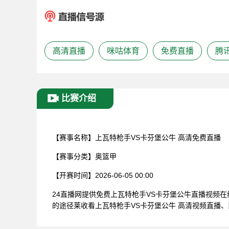
高清直播
咪咕体育
免费直播
腾
比赛介绍
【赛事名称】
上瓦特枪手VS卡芬堡公牛 高清免费直播
【赛事分类】
奥篮甲
【开赛时间】
2026-06-05 00:00
24直播网提供免费上瓦特枪手VS卡芬堡公牛直播视频
的途径莱收看上瓦特枪手VS卡芬堡公牛 高清视频直播