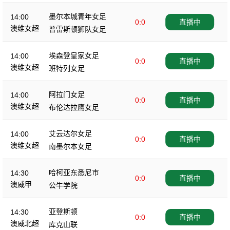
墨尔本城青年女足
14:00
0:0
直播中
澳维女超
普雷斯顿狮队女足
埃森登皇家女足
14:00
0:0
直播中
澳维女超
班特列女足
阿拉门女足
14:00
0:0
直播中
澳维女超
布伦达拉鹰女足
艾云达尔女足
14:00
0:0
直播中
澳维女超
南墨尔本女足
哈柯亚东悉尼市
14:30
0:0
直播中
澳威甲
公牛学院
亚登斯顿
14:30
0:0
直播中
澳威北超
库克山联