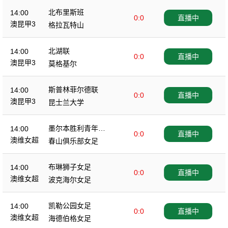
北布里斯班
14:00
0:0
直播中
澳昆甲3
格拉瓦特山
北湖联
14:00
0:0
直播中
澳昆甲3
莫格基尔
斯普林菲尔德联
14:00
0:0
直播中
澳昆甲3
昆士兰大学
墨尔本胜利青年女
14:00
0:0
直播中
足
澳维女超
春山俱乐部女足
布琳狮子女足
14:00
0:0
直播中
澳维女超
波克海尔女足
凯勒公园女足
14:00
0:0
直播中
澳维女超
海德伯格女足