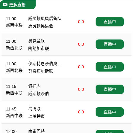
更多直播
威灵顿凤凰后备队
11:00
0:0
直播中
新西中联
惠灵顿奥运会
奥克兰联
11:00
0:0
直播中
新西北联
陶朗加市联
伊斯特恩沙伯奥克
11:00
0:0
直播中
兰
新西北联
芬奇布尔斯联
佩托内
11:15
0:0
直播中
新西中联
威斯顿沙伯
岛湾联
11:45
0:0
直播中
新西中联
上哈特市
南霍巴特
12:00