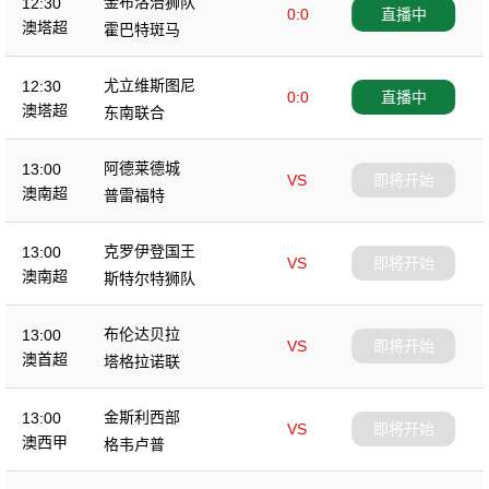
金布洛治狮队
12:30
0:0
直播中
澳塔超
霍巴特斑马
尤立维斯图尼
12:30
0:0
直播中
澳塔超
东南联合
阿德莱德城
13:00
VS
即将开始
澳南超
普雷福特
克罗伊登国王
13:00
VS
即将开始
澳南超
斯特尔特狮队
布伦达贝拉
13:00
VS
即将开始
澳首超
塔格拉诺联
金斯利西部
13:00
VS
即将开始
澳西甲
格韦卢普