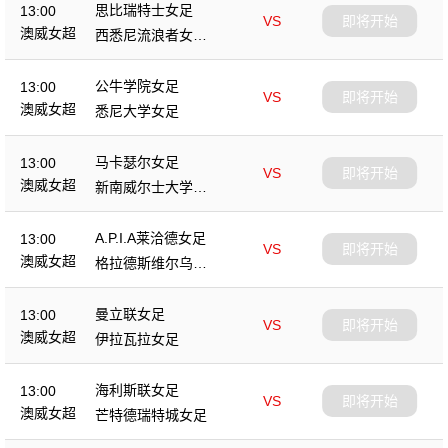
思比瑞特士女足
13:00
VS
即将开始
澳威女超
西悉尼流浪者女足
B队
公牛学院女足
13:00
VS
即将开始
澳威女超
悉尼大学女足
马卡瑟尔女足
13:00
VS
即将开始
澳威女超
新南威尔士大学女
足
A.P.I.A莱洽德女足
13:00
VS
即将开始
澳威女超
格拉德斯维尔乌鸦
女足
曼立联女足
13:00
VS
即将开始
澳威女超
伊拉瓦拉女足
海利斯联女足
13:00
VS
即将开始
澳威女超
芒特德瑞特城女足