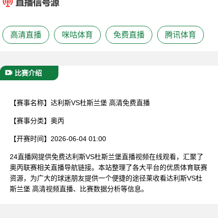
已结束
高清直播
咪咕体育
免费直播
腾讯体育
比赛介绍
【赛事名称】
达利斯VS杜斯兰堡 高清免费直播
【赛事分类】
奥丙
【开赛时间】
2026-06-04 01:00
24直播网提供免费达利斯VS杜斯兰堡直播视频在线观看，汇聚了
奥丙联赛相关直播导航链接。本站整理了各大平台的优质体育联赛
资源，为广大的球迷朋友提供一个便捷的途径莱收看达利斯VS杜
斯兰堡 高清视频直播、比赛数据分析等信息。