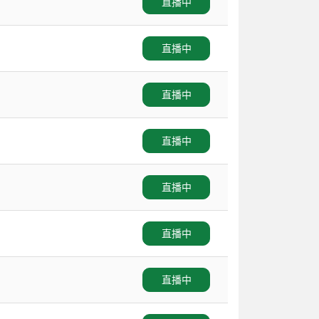
直播中
直播中
直播中
直播中
直播中
直播中
直播中