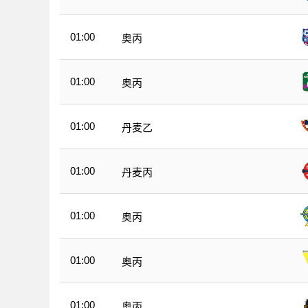
01:00
奥丙
01:00
奥丙
01:00
丹麦乙
01:00
丹麦丙
01:00
奥丙
01:00
奥丙
01:00
奥丙