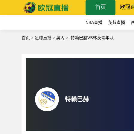
首页
欧冠
NBA直播
英超直播
首页
>
足球直播
>
奥丙
>
特赖巴赫VS林茨青年队
特赖巴赫