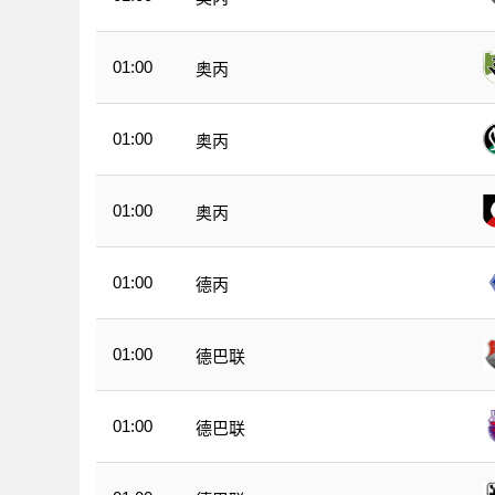
01:00
奥丙
01:00
奥丙
01:00
奥丙
01:00
德丙
01:00
德巴联
01:00
德巴联