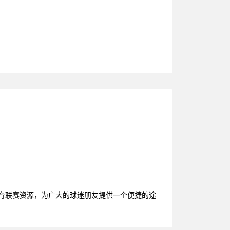
体育联赛资源，为广大的球迷朋友提供一个便捷的途