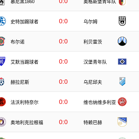
0:0
慕尼黑1860
奥格斯堡青年队
0:0
史特加踢球者
乌尔姆
0:0
布尔诺
利贝雷茨
0:0
艾默当踢球者
汉堡青年队
0:0
赫拉尼斯
乌尼邱夫
0:0
法沃利特奈尔
维也纳维多利亚
0:0
奥地利克拉根福
特赖巴赫