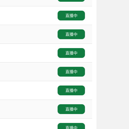
直播中
直播中
直播中
直播中
直播中
直播中
直播中