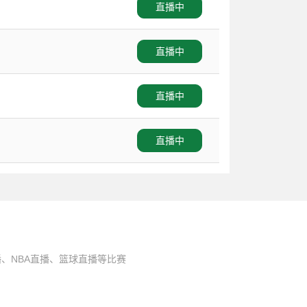
直播中
直播中
直播中
直播中
、NBA直播、篮球直播等比赛