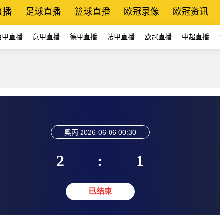
直播
足球直播
篮球直播
欧冠录像
欧冠资讯
西甲直播
意甲直播
德甲直播
法甲直播
欧冠直播
中超直播
奥丙
2026-06-06 00:30
2
:
1
已结束