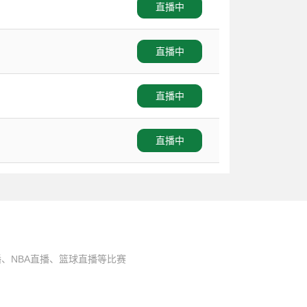
直播中
直播中
直播中
直播中
、NBA直播、篮球直播等比赛