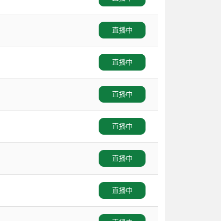
直播中
直播中
直播中
直播中
直播中
直播中