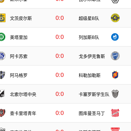
0:0
文茨皮尔斯
超级星B队
0:0
美塔里加
列加斯B队
0:0
阿卡苏索
戈多伊克鲁斯
0:0
阿马格罗
科勒加勒斯
0:0
北索尔塔中央
卡塞罗斯学生队
0:0
查卡里塔青年
图库曼圣马丁