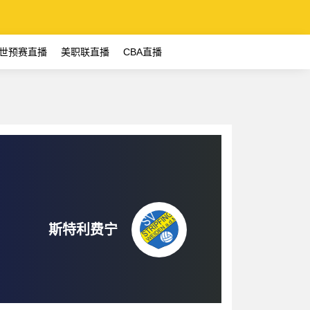
世预赛直播
美职联直播
CBA直播
斯特利费宁