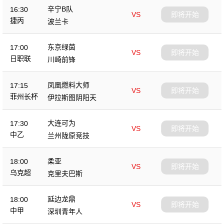
辛宁B队
16:30
VS
即将开始
捷丙
波兰卡
东京绿茵
17:00
VS
即将开始
日职联
川崎前锋
凤凰燃料大师
17:15
VS
即将开始
菲州长杯
伊拉斯图阴阳天
大连可为
17:30
VS
即将开始
中乙
兰州陇原竞技
柔亚
18:00
VS
即将开始
乌克超
克里夫巴斯
延边龙鼎
18:00
VS
即将开始
中甲
深圳青年人