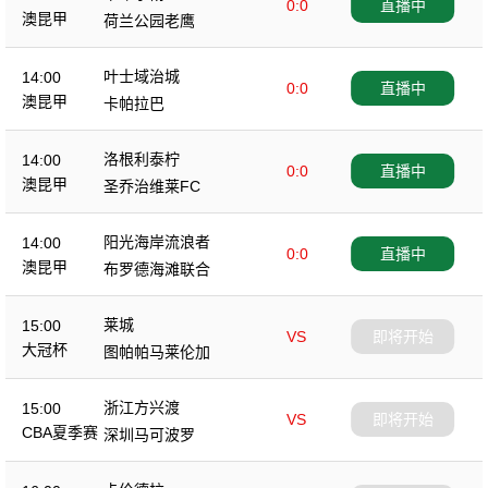
0:0
直播中
澳昆甲
荷兰公园老鹰
叶士域治城
14:00
0:0
直播中
澳昆甲
卡帕拉巴
洛根利泰柠
14:00
0:0
直播中
澳昆甲
圣乔治维莱FC
阳光海岸流浪者
14:00
0:0
直播中
澳昆甲
布罗德海滩联合
莱城
15:00
VS
即将开始
大冠杯
图帕帕马莱伦加
浙江方兴渡
15:00
VS
即将开始
CBA夏季赛
深圳马可波罗