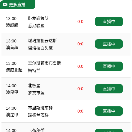
更多直播
卧龙岗狼队
13:00
0:0
直播中
澳威超
悉尼联盟
堪培拉祖云达斯
13:00
0:0
直播中
澳首超
堪培拉白头鹰
查尔斯顿市布鲁斯
13:00
0:0
直播中
澳威北超
梅特兰
北极星
14:00
0:0
直播中
澳昆甲
罗宾市蓝
布里斯班前锋
14:00
0:0
直播中
澳昆甲
瑞德兰茨联
卡布尔彻
14:00