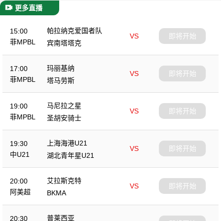
更多直播
帕拉纳克爱国者队
15:00
VS
即将开始
菲MPBL
宾南塔塔克
玛丽基纳
17:00
VS
即将开始
菲MPBL
塔马劳斯
马尼拉之星
19:00
VS
即将开始
菲MPBL
圣胡安骑士
上海海港U21
19:30
VS
即将开始
中U21
湖北青年星U21
艾拉斯克特
20:00
VS
即将开始
阿美超
BKMA
普莱西亚
20:30