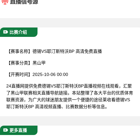
已结束
比赛介绍
【赛事名称】
德锡VS耶汀斯特沃BP 高清免费直播
【赛事分类】
黑山甲
【开赛时间】
2025-10-06 00:00
24直播网提供免费德锡VS耶汀斯特沃BP直播视频在线观看，汇聚
了黑山甲联赛相关直播导航链接。本站整理了各大平台的优质体育
联赛资源，为广大的球迷朋友提供一个便捷的途径莱收看德锡VS
耶汀斯特沃BP 高清视频直播、比赛数据分析等信息。
更多直播