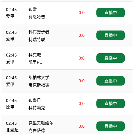
布雷
02:45
0:0
直播中
爱甲
费恩哈普
科布漫步者
02:45
0:0
直播中
爱甲
特瑞特联
科克城
02:45
0:0
直播中
爱甲
凯里FC
都柏林大学
02:45
0:0
直播中
爱甲
韦克斯福德
布鲁日
02:45
0:0
直播中
比甲
科特赖克
克里夫顿维尔
02:45
0:0
直播中
北爱超
克鲁萨德