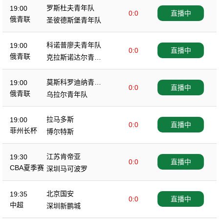
罗斯杜夫青年队
19:00
0:0
直播中
俄青联
圣彼德斯堡青年队
科诺普廖夫青年队
19:00
0:0
直播中
俄青联
克拉斯诺达尔青年
队
莫斯科罗迪纳青年
19:00
0:0
直播中
队
俄青联
乌拉尔青年队
拉马多斯
19:00
0:0
直播中
菲州长杯
博尔特斯
江苏肯帝亚
19:30
0:0
直播中
CBA夏季赛
深圳马可波罗
北京国安
19:35
0:0
直播中
中超
深圳新鹏城