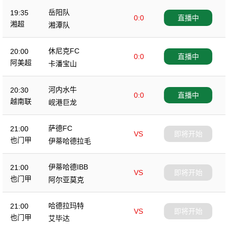
岳阳队
19:35
0:0
直播中
湘超
湘潭队
休尼克FC
20:00
0:0
直播中
阿美超
卡潘宝山
河内水牛
20:30
0:0
直播中
越南联
岘港巨龙
萨德FC
21:00
VS
即将开始
也门甲
伊蒂哈德拉毛
伊蒂哈德IBB
21:00
VS
即将开始
也门甲
阿尔亚莫克
哈德拉玛特
21:00
VS
即将开始
也门甲
艾毕达