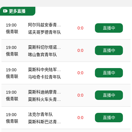
更多直播
阿尔玛兹安泰青年
19:00
0:0
直播中
队
俄青联
诺夫哥罗德青年队
莫斯科切尔塔诺沃
19:00
0:0
直播中
青年队
俄青联
喀山鲁宾青年队
莫斯科中央陆军青
19:00
0:0
直播中
年队
俄青联
马哈奇卡拉青年队
莫斯科迪纳摩青年
19:00
0:0
直播中
队
俄青联
莫斯科火车头青年
队
法克尔青年队
19:00
0:0
直播中
俄青联
莫斯科斯巴达青年
队