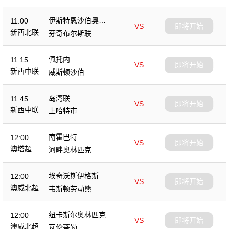
伊斯特恩沙伯奥克
11:00
VS
即将开始
兰
新西北联
芬奇布尔斯联
佩托内
11:15
VS
即将开始
新西中联
威斯顿沙伯
岛湾联
11:45
VS
即将开始
新西中联
上哈特市
南霍巴特
12:00
VS
即将开始
澳塔超
河畔奥林匹克
埃奇沃斯伊格斯
12:00
VS
即将开始
澳威北超
韦斯顿劳动熊
纽卡斯尔奥林匹克
12:00
VS
即将开始
澳威北超
瓦伦蒂勒