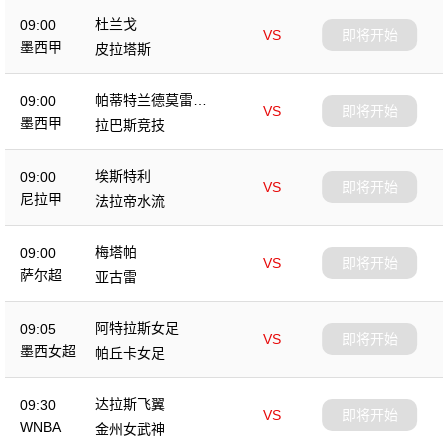
杜兰戈
09:00
VS
即将开始
墨西甲
皮拉塔斯
帕蒂特兰德莫雷洛
09:00
VS
即将开始
斯
墨西甲
拉巴斯竞技
埃斯特利
09:00
VS
即将开始
尼拉甲
法拉帝水流
梅塔帕
09:00
VS
即将开始
萨尔超
亚古雷
阿特拉斯女足
09:05
VS
即将开始
墨西女超
帕丘卡女足
达拉斯飞翼
09:30
VS
即将开始
WNBA
金州女武神