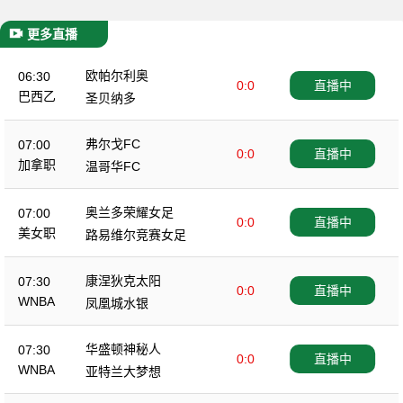
更多直播
欧帕尔利奥
06:30
0:0
直播中
巴西乙
圣贝纳多
弗尔戈FC
07:00
0:0
直播中
加拿职
温哥华FC
奥兰多荣耀女足
07:00
0:0
直播中
美女职
路易维尔竞赛女足
康涅狄克太阳
07:30
0:0
直播中
WNBA
凤凰城水银
华盛顿神秘人
07:30
0:0
直播中
WNBA
亚特兰大梦想