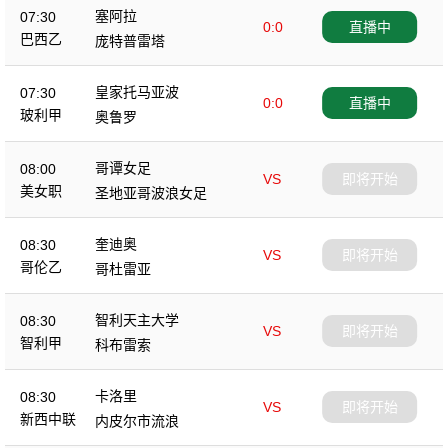
塞阿拉
07:30
0:0
直播中
巴西乙
庞特普雷塔
皇家托马亚波
07:30
0:0
直播中
玻利甲
奥鲁罗
哥谭女足
08:00
VS
即将开始
美女职
圣地亚哥波浪女足
奎迪奥
08:30
VS
即将开始
哥伦乙
哥杜雷亚
智利天主大学
08:30
VS
即将开始
智利甲
科布雷索
卡洛里
08:30
VS
即将开始
新西中联
内皮尔市流浪