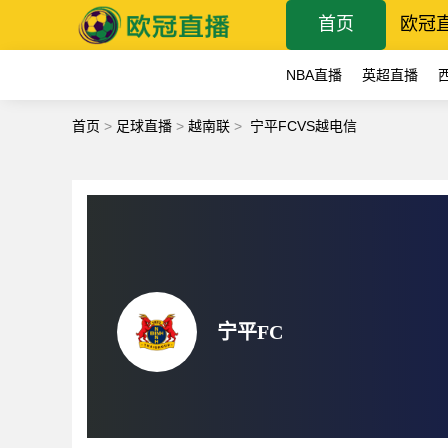
首页
欧冠
NBA直播
英超直播
首页
>
足球直播
>
越南联
>
宁平FCVS越电信
宁平FC