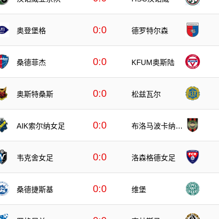
0:0
奥登堡格
德罗特尔森
0:0
桑德菲杰
KFUM奥斯陆
0:0
奥斯特桑斯
松兹瓦尔
0:0
AIK索尔纳女足
布洛马波卡纳女
足
0:0
韦克舍女足
洛森格德女足
0:0
桑德捷斯基
维堡