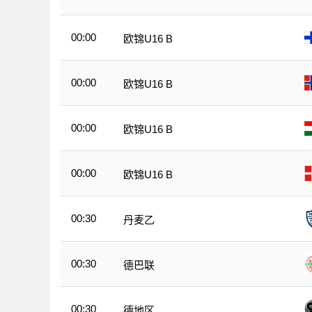
00:00
欧锦U16 B
00:00
欧锦U16 B
00:00
欧锦U16 B
00:00
欧锦U16 B
00:30
丹麦乙
00:30
德巴联
00:30
德地区