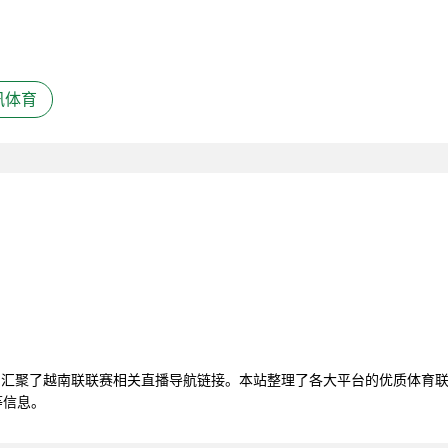
讯体育
看，汇聚了越南联联赛相关直播导航链接。本站整理了各大平台的优质体育
等信息。