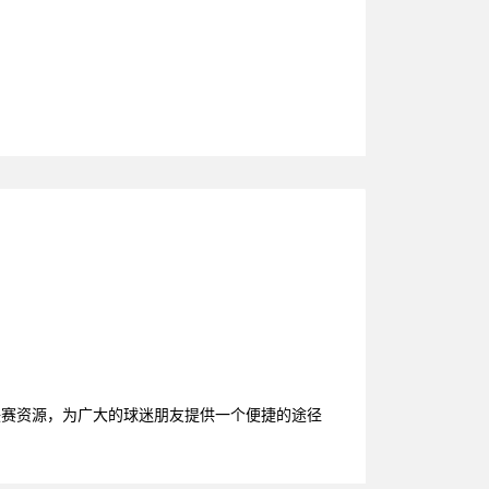
联赛资源，为广大的球迷朋友提供一个便捷的途径