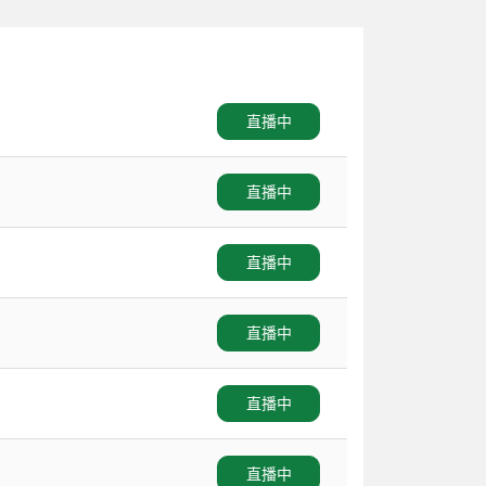
直播中
直播中
直播中
直播中
直播中
直播中