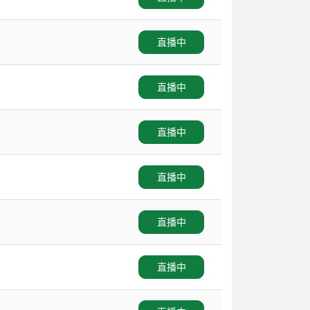
直播中
直播中
直播中
直播中
直播中
直播中