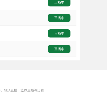
直播中
直播中
直播中
直播中
、NBA直播、篮球直播等比赛