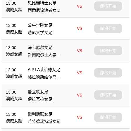
思比瑞特士女足
13:00
VS
即将开始
澳威女超
西悉尼流浪者女足
B队
公牛学院女足
13:00
VS
即将开始
澳威女超
悉尼大学女足
马卡瑟尔女足
13:00
VS
即将开始
澳威女超
新南威尔士大学女
足
A.P.I.A莱洽德女足
13:00
VS
即将开始
澳威女超
格拉德斯维尔乌鸦
女足
曼立联女足
13:00
VS
即将开始
澳威女超
伊拉瓦拉女足
海利斯联女足
13:00
VS
即将开始
澳威女超
芒特德瑞特城女足