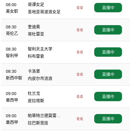
哥谭女足
08:00
0:0
直播中
美女职
圣地亚哥波浪女足
奎迪奥
08:30
0:0
直播中
哥伦乙
哥杜雷亚
智利天主大学
08:30
0:0
直播中
智利甲
科布雷索
卡洛里
08:30
0:0
直播中
新西中联
内皮尔市流浪
杜兰戈
09:00
0:0
直播中
墨西甲
皮拉塔斯
帕蒂特兰德莫雷洛
09:00
0:0
直播中
斯
墨西甲
拉巴斯竞技