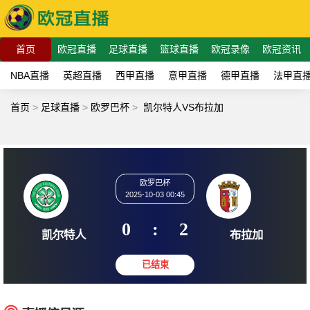
首页
欧冠直播
足球直播
篮球直播
欧冠录像
欧冠资讯
NBA直播
英超直播
西甲直播
意甲直播
德甲直播
法甲直
首页
>
足球直播
>
欧罗巴杯
>
凯尔特人VS布拉加
欧罗巴杯
2025-10-03 00:45
0
:
2
凯尔特人
布拉