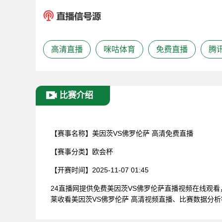
高清直播
咪咕体育
免费直播
腾
比赛介绍
【赛事名称】
美因茨VS佛罗伦萨 高清免费直播
【赛事分类】
欧会杯
【开赛时间】
2025-11-07 01:45
24直播网提供免费美因茨VS佛罗伦萨直播视频在线观
莱收看美因茨VS佛罗伦萨 高清视频直播、比赛数据分