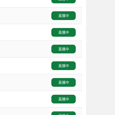
直播中
直播中
直播中
直播中
直播中
直播中