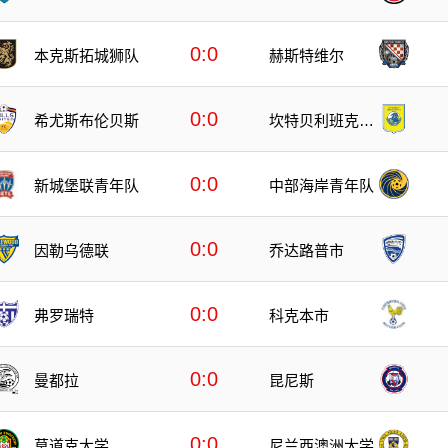
年队
0:0
本克斯拓城狮队
赫斯特维尔
0:0
希尤斯布伦贝斯
坎特贝利班克斯
敦
0:0
新城堡联青年队
中部海岸青年队
0:0
因勒乌德联
乔达路普市
0:0
弗罗瑞特
科克本市
0:0
曼都拉
昆尼斯
0:0
莫道克大学
尼兰西澳洲大学