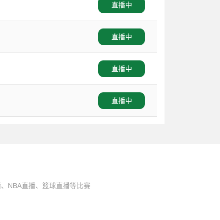
直播中
直播中
直播中
直播中
、NBA直播、篮球直播等比赛