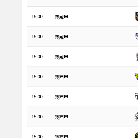
15:00
澳威甲
15:00
澳威甲
15:00
澳威甲
15:00
澳西甲
15:00
澳西甲
15:00
澳西甲
15:00
澳西甲