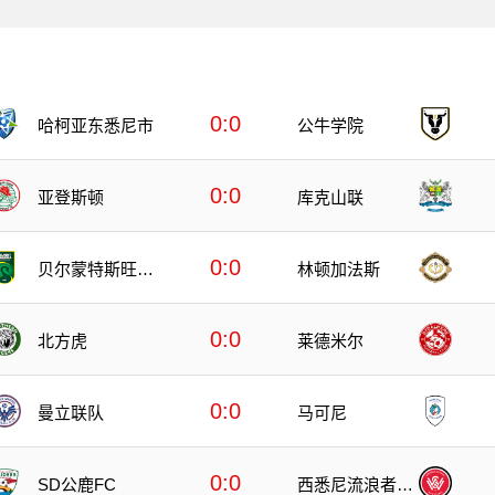
0:0
哈柯亚东悉尼市
公牛学院
0:0
亚登斯顿
库克山联
0:0
贝尔蒙特斯旺西
林顿加法斯
SC
0:0
北方虎
莱德米尔
0:0
曼立联队
马可尼
0:0
SD公鹿FC
西悉尼流浪者青