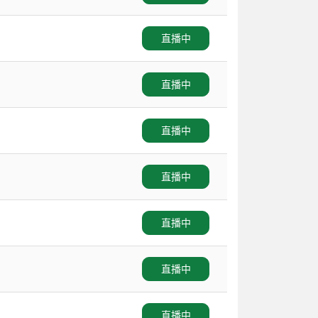
直播中
直播中
直播中
直播中
直播中
直播中
直播中