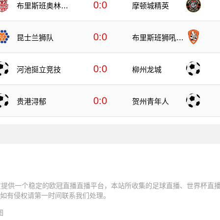
0:0
布里斯班奥林匹
摩顿城精英
克
0:0
昆士兰狮队
布里斯班狮吼青
年队
0:0
河池挺立竞技
柳州龙城
0:0
贵港浔郁
贺州青年人
友提供一个稳定的欧冠直播直播平台，本站所收集的足球直播、世界杯直播
如有侵权请第一时间联系我们处理。
图