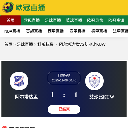
首页
欧冠直播
足球直播
篮球直播
欧冠录像
欧冠资讯
NBA直播
英超直播
西甲直播
意甲直播
德甲直播
法甲直
首页
>
足球直播
>
科威特联
>
阿尔塔达孟VS艾沙比KUW
科威特联
2025-11-08 00:40
1
:
1
阿尔塔达孟
艾沙比