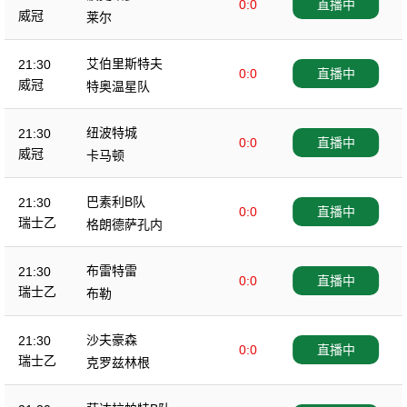
0:0
直播中
威冠
莱尔
艾伯里斯特夫
21:30
0:0
直播中
威冠
特奥温星队
纽波特城
21:30
0:0
直播中
威冠
卡马顿
巴素利B队
21:30
0:0
直播中
瑞士乙
格朗德萨孔内
布雷特雷
21:30
0:0
直播中
瑞士乙
布勒
沙夫豪森
21:30
0:0
直播中
瑞士乙
克罗兹林根