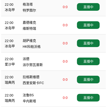
格洛塔
22:00
0:0
直播中
冰岛甲
特罗图尔
嘉德维克
22:00
0:0
直播中
冰岛甲
维斯特瑞
胡萨维克
22:00
0:0
直播中
冰岛甲
HK科帕沃格
派德
22:00
0:0
直播中
爱沙甲
派尔努瓦普斯
拉格斯维德
22:00
0:0
直播中
瑞典丙
西里安斯卡FC
法鲁BS
22:00
0:0
直播中
瑞典丙
辛内斯塔