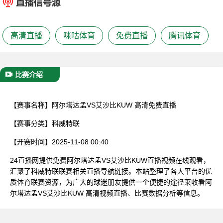
已结束
高清直播
咪咕体育
免费直播
腾讯体育
比赛介绍
【赛事名称】
阿尔塔达孟VS艾沙比KUW 高清免费直播
【赛事分类】
科威特联
【开赛时间】
2025-11-08 00:40
24直播网提供免费阿尔塔达孟VS艾沙比KUW直播视频在线观看，
汇聚了科威特联联赛相关直播导航链接。本站整理了各大平台的优
质体育联赛资源，为广大的球迷朋友提供一个便捷的途径莱收看阿
尔塔达孟VS艾沙比KUW 高清视频直播、比赛数据分析等信息。