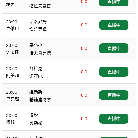
0:0
直播中
荷乙
格拉夫夏普
斯洛尼姆
23:00
0:0
直播中
白俄甲
坎普罗姆
森马拉
23:00
0:0
直播中
VTB杯
诺夫哥罗德
舒拉克
23:00
0:0
直播中
阿美超
诺亚FC
维勒斯
23:00
0:0
直播中
乌克超
基辅迪纳摩
汉坎
23:00
0:0
直播中
挪超
奥勒松