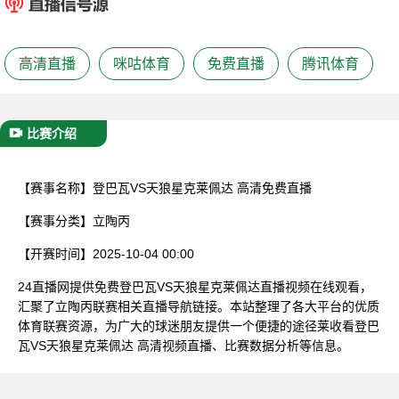
已结束
高清直播
咪咕体育
免费直播
腾讯体育
比赛介绍
【赛事名称】
登巴瓦VS天狼星克莱佩达 高清免费直播
【赛事分类】
立陶丙
【开赛时间】
2025-10-04 00:00
24直播网提供免费登巴瓦VS天狼星克莱佩达直播视频在线观看，
汇聚了立陶丙联赛相关直播导航链接。本站整理了各大平台的优质
体育联赛资源，为广大的球迷朋友提供一个便捷的途径莱收看登巴
瓦VS天狼星克莱佩达 高清视频直播、比赛数据分析等信息。