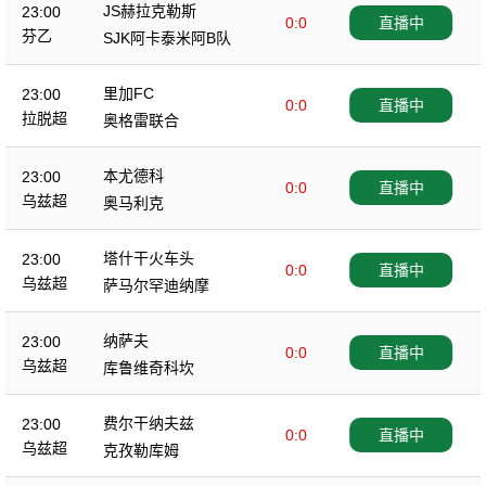
JS赫拉克勒斯
23:00
0:0
直播中
芬乙
SJK阿卡泰米阿B队
里加FC
23:00
0:0
直播中
拉脱超
奥格雷联合
本尤德科
23:00
0:0
直播中
乌兹超
奥马利克
塔什干火车头
23:00
0:0
直播中
乌兹超
萨马尔罕迪纳摩
纳萨夫
23:00
0:0
直播中
乌兹超
库鲁维奇科坎
费尔干纳夫兹
23:00
0:0
直播中
乌兹超
克孜勒库姆