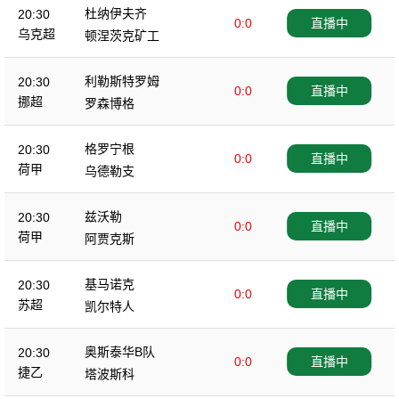
杜纳伊夫齐
20:30
0:0
直播中
乌克超
顿涅茨克矿工
利勒斯特罗姆
20:30
0:0
直播中
挪超
罗森博格
格罗宁根
20:30
0:0
直播中
荷甲
乌德勒支
兹沃勒
20:30
0:0
直播中
荷甲
阿贾克斯
基马诺克
20:30
0:0
直播中
苏超
凯尔特人
奥斯泰华B队
20:30
0:0
直播中
捷乙
塔波斯科