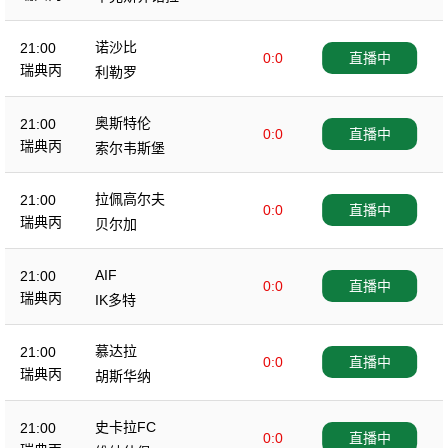
诺沙比
21:00
0:0
直播中
瑞典丙
利勒罗
奥斯特伦
21:00
0:0
直播中
瑞典丙
索尔韦斯堡
拉佩高尔夫
21:00
0:0
直播中
瑞典丙
贝尔加
AIF
21:00
0:0
直播中
瑞典丙
IK多特
慕达拉
21:00
0:0
直播中
瑞典丙
胡斯华纳
史卡拉FC
21:00
0:0
直播中