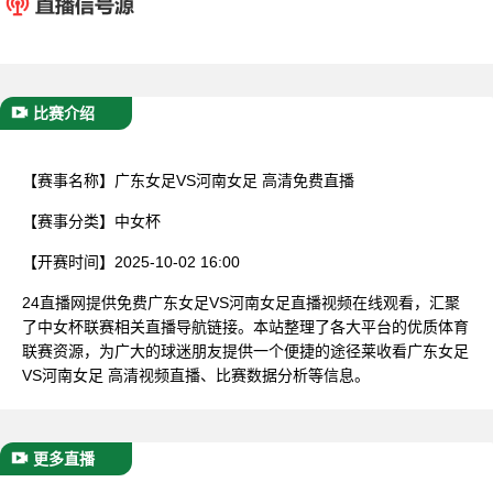
已结束
比赛介绍
【赛事名称】
广东女足VS河南女足 高清免费直播
【赛事分类】
中女杯
【开赛时间】
2025-10-02 16:00
24直播网提供免费广东女足VS河南女足直播视频在线观看，汇聚
了中女杯联赛相关直播导航链接。本站整理了各大平台的优质体育
联赛资源，为广大的球迷朋友提供一个便捷的途径莱收看广东女足
VS河南女足 高清视频直播、比赛数据分析等信息。
更多直播