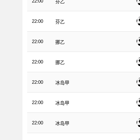
22:00
芬乙
22:00
芬乙
22:00
挪乙
22:00
挪乙
22:00
冰岛甲
22:00
冰岛甲
22:00
冰岛甲