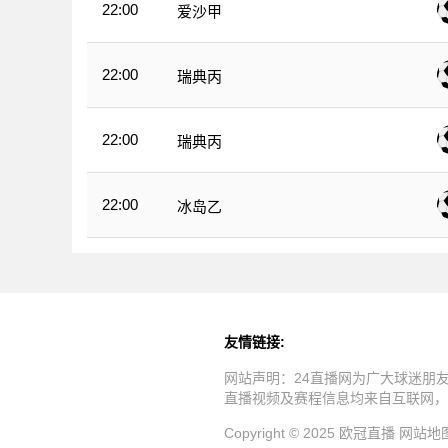
22:00
爱沙甲
22:00
瑞典丙
22:00
瑞典丙
22:00
冰岛乙
友情链接:
网站声明：24直播网为广大球迷朋
直播视频及赛程信息均来自互联网，
Copyright © 2025 欧冠直播
网站地