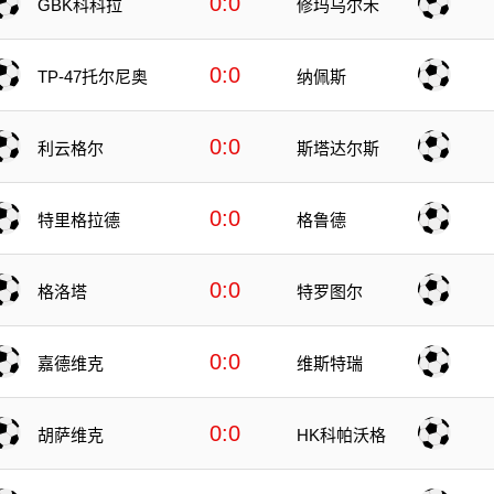
0:0
GBK科科拉
修玛乌尔禾
0:0
TP-47托尔尼奥
纳佩斯
0:0
利云格尔
斯塔达尔斯
0:0
特里格拉德
格鲁德
0:0
格洛塔
特罗图尔
0:0
嘉德维克
维斯特瑞
0:0
胡萨维克
HK科帕沃格