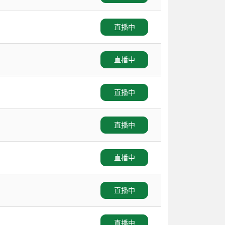
直播中
直播中
直播中
直播中
直播中
直播中
直播中