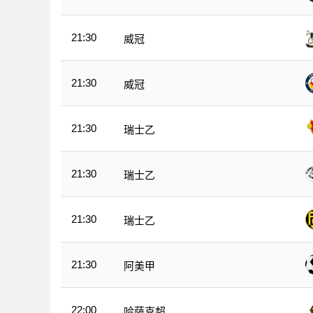
21:30
威冠
21:30
威冠
21:30
瑞士乙
21:30
瑞士乙
21:30
瑞士乙
21:30
阿美甲
22:00
哈萨克超