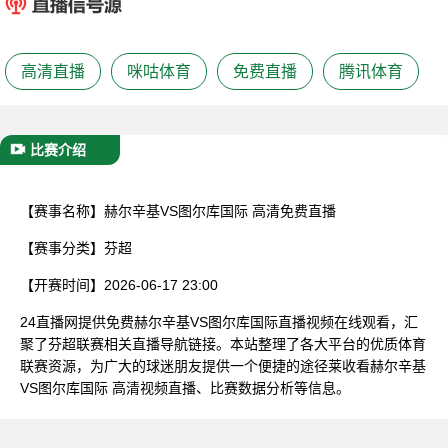
已结束
高清直播
咪咕体育
免费直播
腾讯体育
比赛介绍
【赛事名称】
赫尔辛基VS图尔库国际 高清免费直播
【赛事分类】
芬超
【开赛时间】
2026-06-17 23:00
24直播网提供免费赫尔辛基VS图尔库国际直播视频在线观看，汇
聚了芬超联赛相关直播导航链接。本站整理了各大平台的优质体育
联赛资源，为广大的球迷朋友提供一个便捷的途径莱收看赫尔辛基
VS图尔库国际 高清视频直播、比赛数据分析等信息。