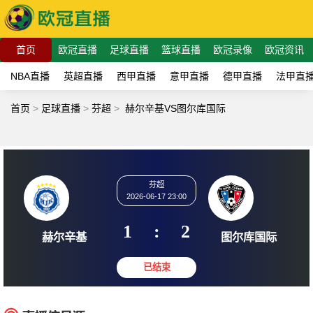
首页
欧冠直播
足球直播
篮球直播
欧冠录像
欧冠资讯
NBA直播
英超直播
西甲直播
意甲直播
德甲直播
法甲直
首页
>
足球直播
>
芬超
>
赫尔辛基VS图尔库国际
芬超
2026-06-17 23:00
1
:
2
赫尔辛基
图尔库