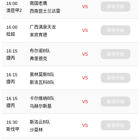
南国老鹰
16:00
VS
即将开始
澳昆甲2
西南昆士兰达雷
广西漓泉天龙
16:00
VS
即将开始
桂超
来宾育德
布尔诺B队
16:15
VS
即将开始
捷丙
弗里德克
奥林莫斯B队
16:15
VS
即将开始
捷丙
斯洛瓦科B队
卡尔维纳B队
16:15
VS
即将开始
捷丙
乌赫尔斯基
斯洛云B队
16:30
VS
即将开始
斯伐甲
沙莫林