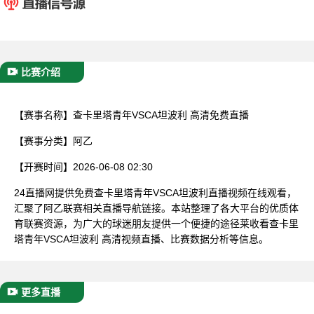
已结束
比赛介绍
【赛事名称】
查卡里塔青年VSCA坦波利 高清免费直播
【赛事分类】
阿乙
【开赛时间】
2026-06-08 02:30
24直播网提供免费查卡里塔青年VSCA坦波利直播视频在线观看，
汇聚了阿乙联赛相关直播导航链接。本站整理了各大平台的优质体
育联赛资源，为广大的球迷朋友提供一个便捷的途径莱收看查卡里
塔青年VSCA坦波利 高清视频直播、比赛数据分析等信息。
更多直播