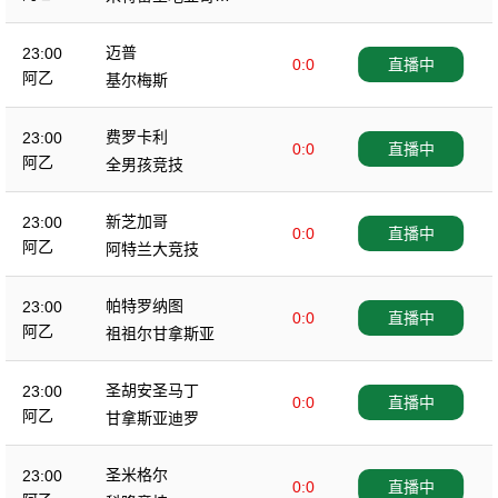
技
迈普
23:00
0:0
直播中
阿乙
基尔梅斯
费罗卡利
23:00
0:0
直播中
阿乙
全男孩竞技
新芝加哥
23:00
0:0
直播中
阿乙
阿特兰大竞技
帕特罗纳图
23:00
0:0
直播中
阿乙
祖祖尔甘拿斯亚
圣胡安圣马丁
23:00
0:0
直播中
阿乙
甘拿斯亚迪罗
圣米格尔
23:00
0:0
直播中