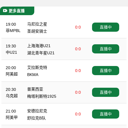
更多直播
马尼拉之星
19:00
0:0
直播中
菲MPBL
圣胡安骑士
上海海港U21
19:30
0:0
直播中
中U21
湖北青年星U21
艾拉斯克特
20:00
0:0
直播中
阿美超
BKMA
普莱西亚
20:30
0:0
直播中
乌克超
梅塔利斯特1925
安德拉尼克
21:00
0:0
直播中
阿美甲
舒拉克B队