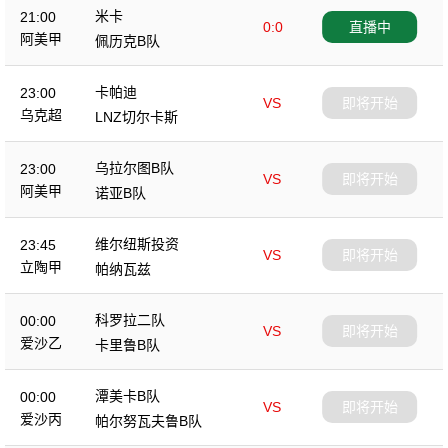
米卡
21:00
0:0
直播中
阿美甲
佩历克B队
卡帕迪
23:00
VS
即将开始
乌克超
LNZ切尔卡斯
乌拉尔图B队
23:00
VS
即将开始
阿美甲
诺亚B队
维尔纽斯投资
23:45
VS
即将开始
立陶甲
帕纳瓦兹
科罗拉二队
00:00
VS
即将开始
爱沙乙
卡里鲁B队
潭美卡B队
00:00
VS
即将开始
爱沙丙
帕尔努瓦夫鲁B队