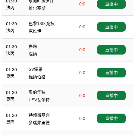
永河畔拉罗什
01:30
0:0
直播中
法丙
维尔赛斯
巴黎13区竞技
01:30
0:0
直播中
法丙
克维伊
鲁昂
01:30
0:0
直播中
法丙
戛纳
SV霍恩
01:30
0:0
直播中
奥丙
维纳伯格
奥伯华特
01:30
0:0
直播中
奥丙
USV瓦尔特
特赖斯基兴
01:30
0:0
直播中
奥丙
多瑙弗里德