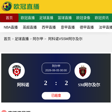
首页
欧冠直播
足球直播
篮球直播
欧冠录像
欧冠资讯
NBA直播
英超直播
西甲直播
意甲直播
德甲直播
法甲直
首页
>
足球直播
>
阿尔甲
>
阿科诺VSSM阿尔及尔
阿尔甲
2026-06-05 00:00
2
:
2
阿科诺
SM阿