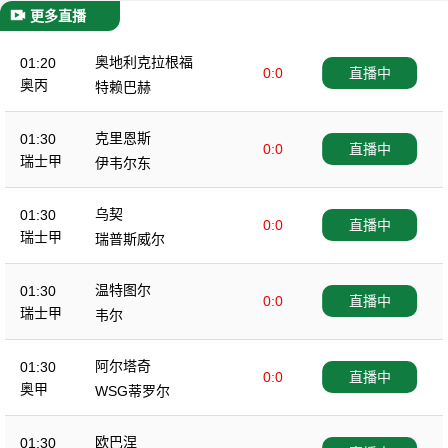
更多直播
奥地利克拉根福
01:20
0:0
直播中
奥丙
特赖巴赫
克里恩斯
01:30
0:0
直播中
瑞士甲
伊韦尔东
乌契
01:30
0:0
直播中
瑞士甲
瑞普斯威尔
温特图尔
01:30
0:0
直播中
瑞士甲
韦尔
阿尔塔奇
01:30
0:0
直播中
奥甲
WSG蒂罗尔
欧巴涅
01:30