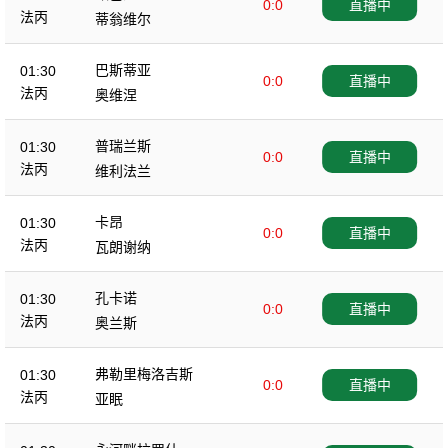
0:0
直播中
法丙
蒂翁维尔
巴斯蒂亚
01:30
0:0
直播中
法丙
奥维涅
普瑞兰斯
01:30
0:0
直播中
法丙
维利法兰
卡昂
01:30
0:0
直播中
法丙
瓦朗谢纳
孔卡诺
01:30
0:0
直播中
法丙
奥兰斯
弗勒里梅洛吉斯
01:30
0:0
直播中
法丙
亚眠