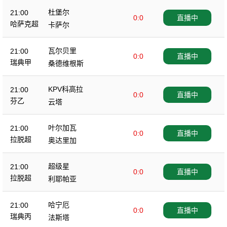
杜堡尔
21:00
0:0
直播中
哈萨克超
卡萨尔
瓦尔贝里
21:00
0:0
直播中
瑞典甲
桑德维根斯
KPV科高拉
21:00
0:0
直播中
芬乙
云塔
叶尔加瓦
21:00
0:0
直播中
拉脱超
奥达里加
超级星
21:00
0:0
直播中
拉脱超
利耶帕亚
哈宁厄
21:00
0:0
直播中
瑞典丙
法斯塔