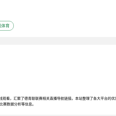
讯体育
视频在线观看，汇聚了德青联联赛相关直播导航链接。本站整理了各大平台的
播、比赛数据分析等信息。