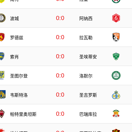
0:0
波城
阿纳西
0:0
罗德兹
拉瓦勒
0:0
索肖
圣埃蒂安
0:0
圣图尔登
洛默尔
0:0
韦斯特洛
圣吉罗斯
0:0
帕特里奥坦斯
巴瑞库拉