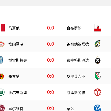
0:0
马耳他
直布罗陀
0:0
埃因霍温
福图纳锡塔德
0:0
博雷斯拉夫
布拉格斯巴达
0:0
哥罗纳
华沙莱吉亚
0:0
沃尔夫斯堡
凯泽斯劳滕
0:0
塞尔维特
草蜢