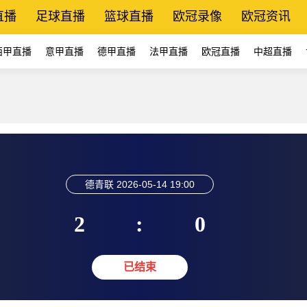
直播
足球直播
篮球直播
欧冠录像
欧冠资讯
西甲直播
意甲直播
德甲直播
法甲直播
欧冠直播
中超直播
德青联
2026-05-14 19:00
2
:
0
已结束