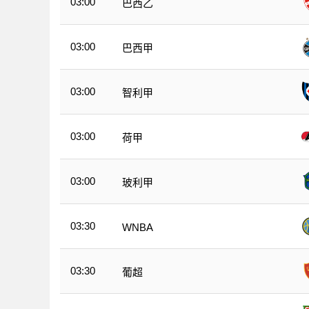
03:00
巴西乙
03:00
巴西甲
03:00
智利甲
03:00
荷甲
03:00
玻利甲
03:30
WNBA
03:30
葡超