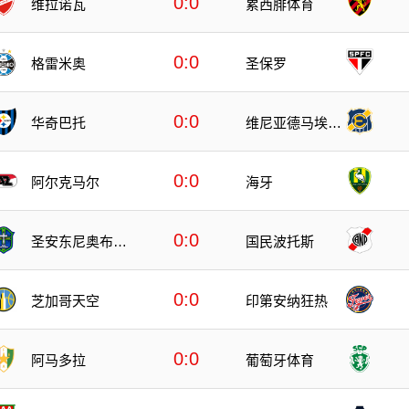
0:0
维拉诺瓦
累西腓体育
0:0
格雷米奥
圣保罗
0:0
华奇巴托
维尼亚德马埃弗
顿
0:0
阿尔克马尔
海牙
0:0
圣安东尼奥布鲁
国民波托斯
布鲁
0:0
芝加哥天空
印第安纳狂热
0:0
阿马多拉
葡萄牙体育