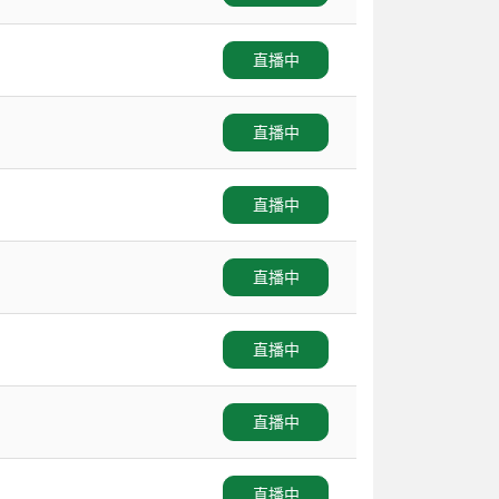
直播中
直播中
直播中
直播中
直播中
直播中
直播中