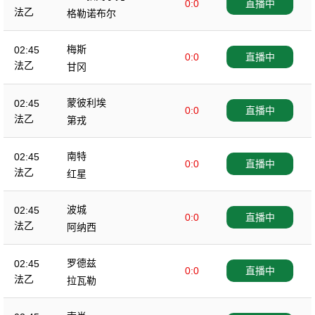
0:0
直播中
法乙
格勒诺布尔
梅斯
02:45
0:0
直播中
法乙
甘冈
蒙彼利埃
02:45
0:0
直播中
法乙
第戎
南特
02:45
0:0
直播中
法乙
红星
波城
02:45
0:0
直播中
法乙
阿纳西
罗德兹
02:45
0:0
直播中
法乙
拉瓦勒