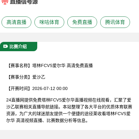
已结束
高清直播
咪咕体育
免费直播
腾讯体育
比赛介绍
【赛事名称】
塔林FCVS爱尔华 高清免费直播
【赛事分类】
爱沙乙
【开赛时间】
2026-07-12 00:00
24直播网提供免费塔林FCVS爱尔华直播视频在线观看，汇聚了爱
沙乙联赛相关直播导航链接。本站整理了各大平台的优质体育联赛
资源，为广大的球迷朋友提供一个便捷的途径莱收看塔林FCVS爱
尔华 高清视频直播、比赛数据分析等信息。