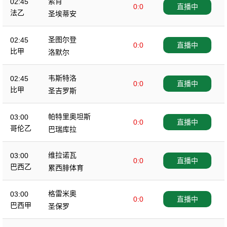
索肖
02:45
0:0
直播中
法乙
圣埃蒂安
圣图尔登
02:45
0:0
直播中
比甲
洛默尔
韦斯特洛
02:45
0:0
直播中
比甲
圣吉罗斯
帕特里奥坦斯
03:00
0:0
直播中
哥伦乙
巴瑞库拉
维拉诺瓦
03:00
0:0
直播中
巴西乙
累西腓体育
格雷米奥
03:00
0:0
直播中
巴西甲
圣保罗