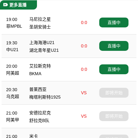
更多直播
马尼拉之星
19:00
0:0
直播中
菲MPBL
圣胡安骑士
上海海港U21
19:30
0:0
直播中
中U21
湖北青年星U21
艾拉斯克特
20:00
0:0
直播中
阿美超
BKMA
普莱西亚
20:30
VS
即将开始
乌克超
梅塔利斯特1925
安德拉尼克
21:00
VS
即将开始
阿美甲
舒拉克B队
米卡
21:00