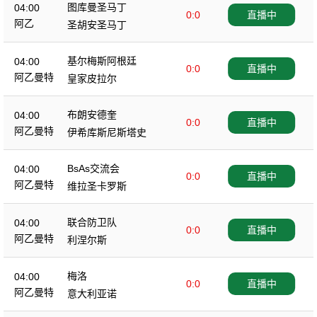
图库曼圣马丁
04:00
0:0
直播中
阿乙
圣胡安圣马丁
基尔梅斯阿根廷
04:00
0:0
直播中
阿乙曼特
皇家皮拉尔
布朗安德奎
04:00
0:0
直播中
阿乙曼特
伊希库斯尼斯塔史
BsAs交流会
04:00
0:0
直播中
阿乙曼特
维拉圣卡罗斯
联合防卫队
04:00
0:0
直播中
阿乙曼特
利涅尔斯
梅洛
04:00
0:0
直播中
阿乙曼特
意大利亚诺