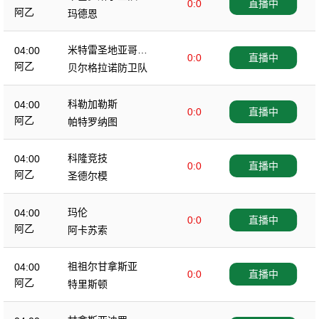
0:0
直播中
阿乙
玛德恩
米特雷圣地亚哥竞
04:00
0:0
直播中
技
阿乙
贝尔格拉诺防卫队
科勒加勒斯
04:00
0:0
直播中
阿乙
帕特罗纳图
科隆竞技
04:00
0:0
直播中
阿乙
圣德尔模
玛伦
04:00
0:0
直播中
阿乙
阿卡苏索
祖祖尔甘拿斯亚
04:00
0:0
直播中
阿乙
特里斯顿