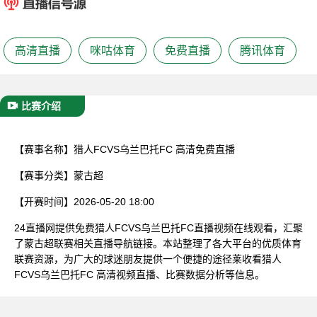
已结束
高清直播
咪咕体育
免费直播
腾讯体育
比赛介绍
【赛事名称】
猎人FCVS乌兰巴托FC 高清免费直播
【赛事分类】
蒙古超
【开赛时间】
2026-05-20 18:00
24直播网提供免费猎人FCVS乌兰巴托FC直播视频在线观看，汇聚
了蒙古超联赛相关直播导航链接。本站整理了各大平台的优质体育
联赛资源，为广大的球迷朋友提供一个便捷的途径莱收看猎人
FCVS乌兰巴托FC 高清视频直播、比赛数据分析等信息。