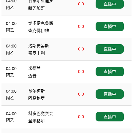
甘拿斯亚迪罗
04:00
0:0
直播中
阿乙
新芝加哥
戈多伊克鲁斯
04:00
0:0
直播中
阿乙
查克佛伊维
洛斯安第斯
04:00
0:0
直播中
阿乙
费罗卡利
米德兰
04:00
0:0
直播中
阿乙
迈普
基尔梅斯
04:00
0:0
直播中
阿乙
阿马格罗
科多巴竞赛会
04:00
0:0
直播中
阿乙
圣米格尔