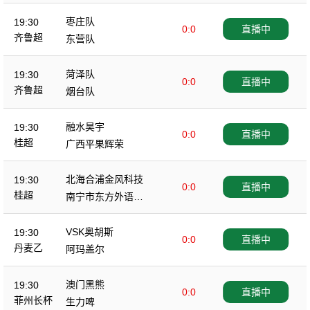
枣庄队
19:30
0:0
直播中
齐鲁超
东营队
菏泽队
19:30
0:0
直播中
齐鲁超
烟台队
融水昊宇
19:30
0:0
直播中
桂超
广西平果辉荣
北海合浦金风科技
19:30
0:0
直播中
桂超
南宁市东方外语高
级中学
VSK奥胡斯
19:30
0:0
直播中
丹麦乙
阿玛盖尔
澳门黑熊
19:30
0:0
直播中
菲州长杯
生力啤