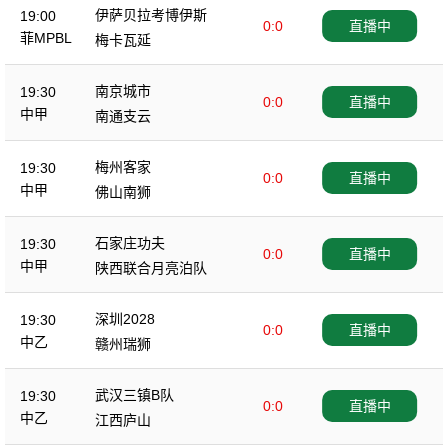
伊萨贝拉考博伊斯
19:00
0:0
直播中
菲MPBL
梅卡瓦延
南京城市
19:30
0:0
直播中
中甲
南通支云
梅州客家
19:30
0:0
直播中
中甲
佛山南狮
石家庄功夫
19:30
0:0
直播中
中甲
陕西联合月亮泊队
深圳2028
19:30
0:0
直播中
中乙
赣州瑞狮
武汉三镇B队
19:30
0:0
直播中
中乙
江西庐山