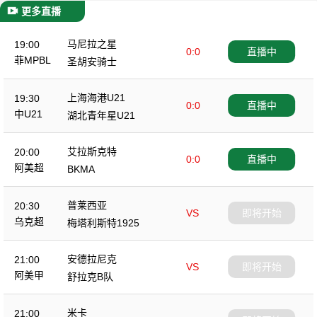
更多直播
马尼拉之星
19:00
0:0
直播中
菲MPBL
圣胡安骑士
上海海港U21
19:30
0:0
直播中
中U21
湖北青年星U21
艾拉斯克特
20:00
0:0
直播中
阿美超
BKMA
普莱西亚
20:30
VS
即将开始
乌克超
梅塔利斯特1925
安德拉尼克
21:00
VS
即将开始
阿美甲
舒拉克B队
米卡
21:00