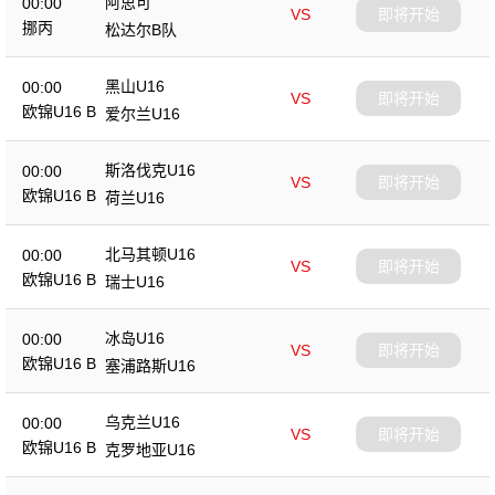
阿思可
00:00
VS
即将开始
挪丙
松达尔B队
黑山U16
00:00
VS
即将开始
欧锦U16 B
爱尔兰U16
斯洛伐克U16
00:00
VS
即将开始
欧锦U16 B
荷兰U16
北马其顿U16
00:00
VS
即将开始
欧锦U16 B
瑞士U16
冰岛U16
00:00
VS
即将开始
欧锦U16 B
塞浦路斯U16
乌克兰U16
00:00
VS
即将开始
欧锦U16 B
克罗地亚U16