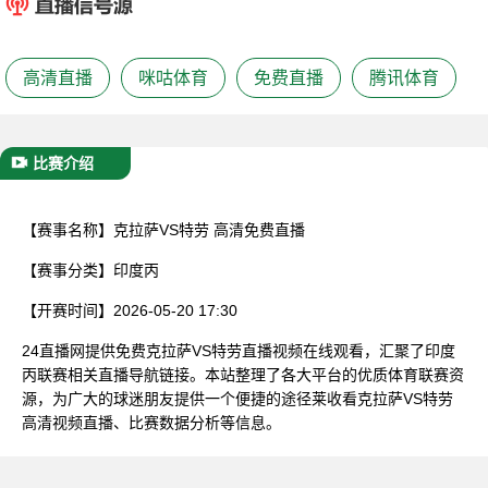
已结束
高清直播
咪咕体育
免费直播
腾讯体育
比赛介绍
【赛事名称】
克拉萨VS特劳 高清免费直播
【赛事分类】
印度丙
【开赛时间】
2026-05-20 17:30
24直播网提供免费克拉萨VS特劳直播视频在线观看，汇聚了印度
丙联赛相关直播导航链接。本站整理了各大平台的优质体育联赛资
源，为广大的球迷朋友提供一个便捷的途径莱收看克拉萨VS特劳
高清视频直播、比赛数据分析等信息。