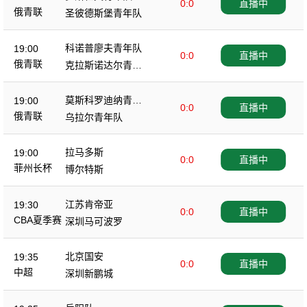
0:0
直播中
俄青联
圣彼德斯堡青年队
科诺普廖夫青年队
19:00
0:0
直播中
俄青联
克拉斯诺达尔青年
队
莫斯科罗迪纳青年
19:00
0:0
直播中
队
俄青联
乌拉尔青年队
拉马多斯
19:00
0:0
直播中
菲州长杯
博尔特斯
江苏肯帝亚
19:30
0:0
直播中
CBA夏季赛
深圳马可波罗
北京国安
19:35
0:0
直播中
中超
深圳新鹏城