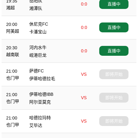
岳阳队
19:35
0:0
直播中
湘超
湘潭队
休尼克FC
20:00
0:0
直播中
阿美超
卡潘宝山
河内水牛
20:30
0:0
直播中
越南联
岘港巨龙
萨德FC
21:00
VS
即将开始
也门甲
伊蒂哈德拉毛
伊蒂哈德IBB
21:00
VS
即将开始
也门甲
阿尔亚莫克
哈德拉玛特
21:00
VS
即将开始
也门甲
艾毕达