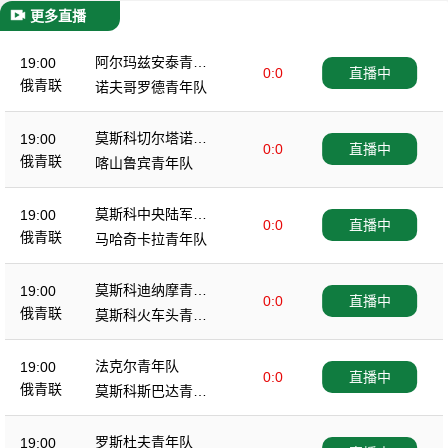
更多直播
阿尔玛兹安泰青年
19:00
0:0
直播中
队
俄青联
诺夫哥罗德青年队
莫斯科切尔塔诺沃
19:00
0:0
直播中
青年队
俄青联
喀山鲁宾青年队
莫斯科中央陆军青
19:00
0:0
直播中
年队
俄青联
马哈奇卡拉青年队
莫斯科迪纳摩青年
19:00
0:0
直播中
队
俄青联
莫斯科火车头青年
队
法克尔青年队
19:00
0:0
直播中
俄青联
莫斯科斯巴达青年
队
罗斯杜夫青年队
19:00