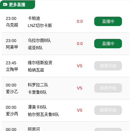
更多直播
卡帕迪
23:00
0:0
直播中
乌克超
LNZ切尔卡斯
乌拉尔图B队
23:00
0:0
直播中
阿美甲
诺亚B队
维尔纽斯投资
23:45
VS
即将开始
立陶甲
帕纳瓦兹
科罗拉二队
00:00
VS
即将开始
爱沙乙
卡里鲁B队
潭美卡B队
00:00
VS
即将开始
爱沙丙
帕尔努瓦夫鲁B队
阿思可
00:00