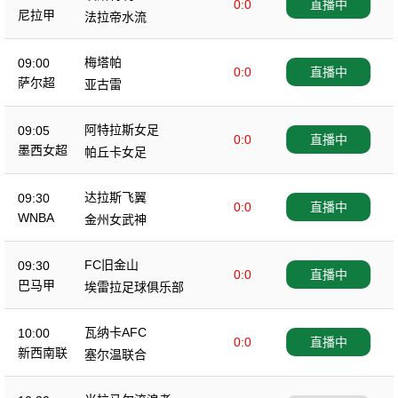
0:0
直播中
尼拉甲
法拉帝水流
梅塔帕
09:00
0:0
直播中
萨尔超
亚古雷
阿特拉斯女足
09:05
0:0
直播中
墨西女超
帕丘卡女足
达拉斯飞翼
09:30
0:0
直播中
WNBA
金州女武神
FC旧金山
09:30
0:0
直播中
巴马甲
埃雷拉足球俱乐部
瓦纳卡AFC
10:00
0:0
直播中
新西南联
塞尔温联合