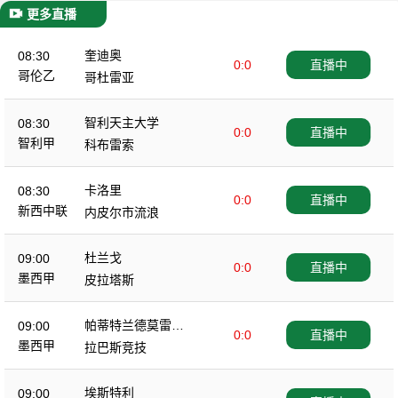
更多直播
奎迪奥
08:30
0:0
直播中
哥伦乙
哥杜雷亚
智利天主大学
08:30
0:0
直播中
智利甲
科布雷索
卡洛里
08:30
0:0
直播中
新西中联
内皮尔市流浪
杜兰戈
09:00
0:0
直播中
墨西甲
皮拉塔斯
帕蒂特兰德莫雷洛
09:00
0:0
直播中
斯
墨西甲
拉巴斯竞技
埃斯特利
09:00