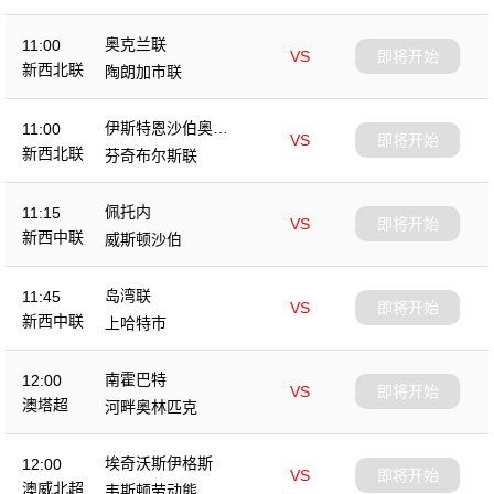
奥克兰联
11:00
VS
即将开始
新西北联
陶朗加市联
伊斯特恩沙伯奥克
11:00
VS
即将开始
兰
新西北联
芬奇布尔斯联
佩托内
11:15
VS
即将开始
新西中联
威斯顿沙伯
岛湾联
11:45
VS
即将开始
新西中联
上哈特市
南霍巴特
12:00
VS
即将开始
澳塔超
河畔奥林匹克
埃奇沃斯伊格斯
12:00
VS
即将开始
澳威北超
韦斯顿劳动熊