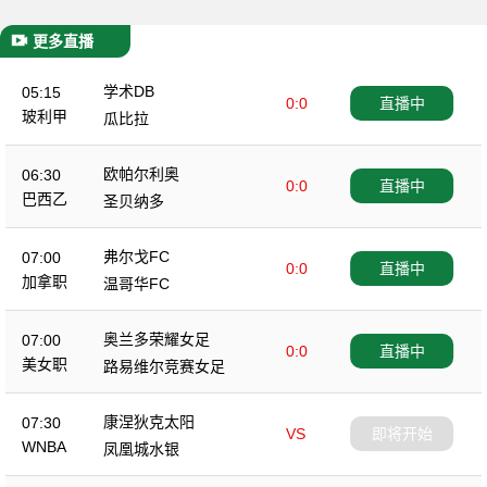
更多直播
学术DB
05:15
0:0
直播中
玻利甲
瓜比拉
欧帕尔利奥
06:30
0:0
直播中
巴西乙
圣贝纳多
弗尔戈FC
07:00
0:0
直播中
加拿职
温哥华FC
奥兰多荣耀女足
07:00
0:0
直播中
美女职
路易维尔竞赛女足
康涅狄克太阳
07:30
VS
即将开始
WNBA
凤凰城水银