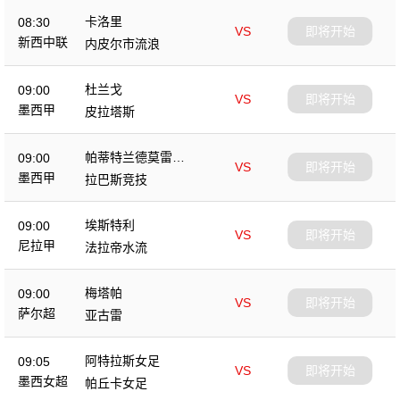
卡洛里
08:30
VS
即将开始
新西中联
内皮尔市流浪
杜兰戈
09:00
VS
即将开始
墨西甲
皮拉塔斯
帕蒂特兰德莫雷洛
09:00
VS
即将开始
斯
墨西甲
拉巴斯竞技
埃斯特利
09:00
VS
即将开始
尼拉甲
法拉帝水流
梅塔帕
09:00
VS
即将开始
萨尔超
亚古雷
阿特拉斯女足
09:05
VS
即将开始
墨西女超
帕丘卡女足