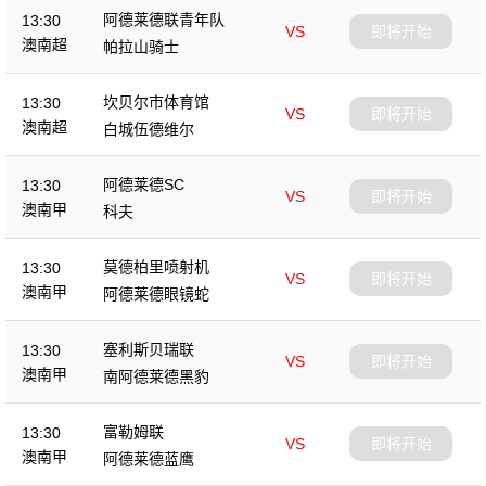
阿德莱德联青年队
13:30
VS
即将开始
澳南超
帕拉山骑士
坎贝尔市体育馆
13:30
VS
即将开始
澳南超
白城伍德维尔
阿德莱德SC
13:30
VS
即将开始
澳南甲
科夫
莫德柏里喷射机
13:30
VS
即将开始
澳南甲
阿德莱德眼镜蛇
塞利斯贝瑞联
13:30
VS
即将开始
澳南甲
南阿德莱德黑豹
富勒姆联
13:30
VS
即将开始
澳南甲
阿德莱德蓝鹰