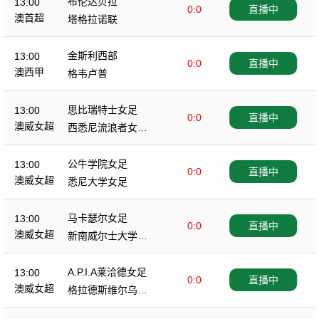
布伦达贝拉
13:00
0:0
直播中
澳首超
塔格拉诺联
金斯利西部
13:00
0:0
直播中
澳西甲
格韦卢普
思比瑞特士女足
13:00
0:0
直播中
澳威女超
西悉尼流浪者女足
B队
公牛学院女足
13:00
0:0
直播中
澳威女超
悉尼大学女足
马卡瑟尔女足
13:00
0:0
直播中
澳威女超
新南威尔士大学女
足
A.P.I.A莱洽德女足
13:00
0:0
直播中
澳威女超
格拉德斯维尔乌鸦
女足