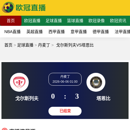
首页
欧冠直播
足球直播
篮球直播
欧冠录像
欧冠资讯
NBA直播
英超直播
西甲直播
意甲直播
德甲直播
法甲直
首页
>
足球直播
>
丹麦丁
>
戈尔斯列夫VS塔恩比
丹麦丁
2026-06-06 01:00
0
:
3
戈尔斯列夫
塔恩