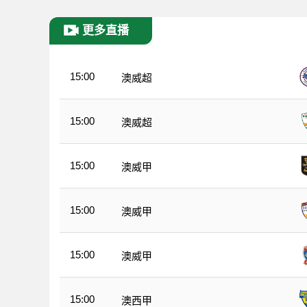
更多直播
15:00
澳威超
15:00
澳威超
15:00
澳威甲
15:00
澳威甲
15:00
澳威甲
15:00
澳西甲