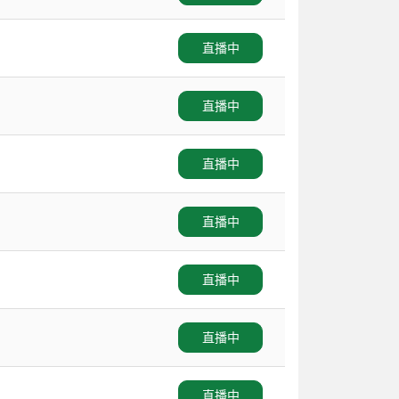
直播中
直播中
直播中
直播中
直播中
直播中
直播中