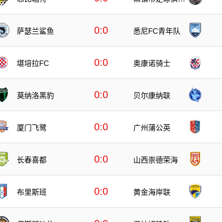
部
0:0
萨瑟兰鲨鱼
悉尼FC青年队
0:0
堪培拉FC
奥康诺骑士
0:0
莫纳洛黑豹
贝尔康纳联
0:0
厦门飞鹭
广州蒲公英
0:0
长春喜都
山西崇德荣海
0:0
布里斯班
黄金海岸联