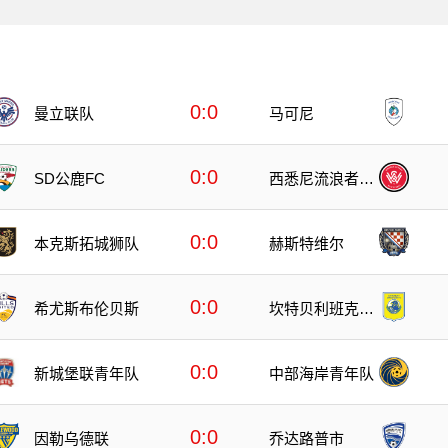
0:0
曼立联队
马可尼
0:0
SD公鹿FC
西悉尼流浪者青
年队
0:0
本克斯拓城狮队
赫斯特维尔
0:0
希尤斯布伦贝斯
坎特贝利班克斯
敦
0:0
新城堡联青年队
中部海岸青年队
0:0
因勒乌德联
乔达路普市