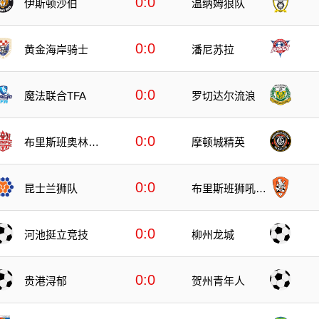
0:0
伊斯顿沙伯
温纳姆狼队
0:0
黄金海岸骑士
潘尼苏拉
0:0
魔法联合TFA
罗切达尔流浪
0:0
布里斯班奥林匹
摩顿城精英
克
0:0
昆士兰狮队
布里斯班狮吼青
年队
0:0
河池挺立竞技
柳州龙城
0:0
贵港浔郁
贺州青年人