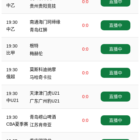
0:0
直播中
中乙
贵州贵阳竞技
南通海门珂缔缘
19:30
0:0
直播中
中乙
青岛红狮
根特
19:30
0:0
直播中
比甲
梅赫伦
莫斯科迪纳摩
19:30
0:0
直播中
俄超
马哈奇卡拉
天津津门虎U21
19:30
0:0
直播中
中U21
广东广州豹U21
青岛崂山啤酒
19:30
0:0
直播中
CBA夏季赛
江苏肯帝亚