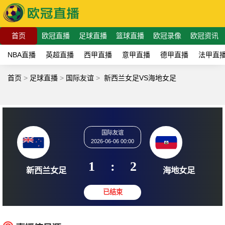
首页
欧冠直播
足球直播
篮球直播
欧冠录像
欧冠资讯
NBA直播
英超直播
西甲直播
意甲直播
德甲直播
法甲直
首页
>
足球直播
>
国际友谊
>
新西兰女足VS海地女足
国际友谊
2026-06-06 00:00
1
:
2
新西兰女足
海地