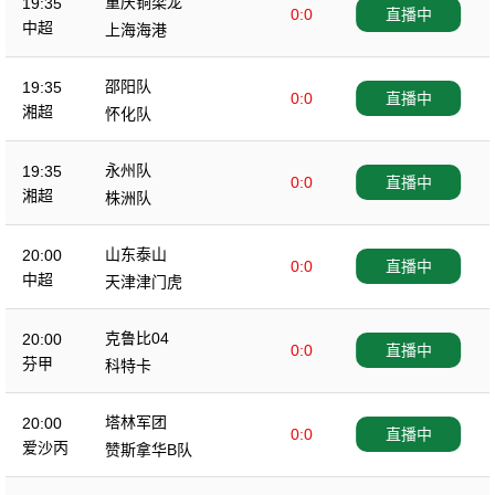
重庆铜梁龙
19:35
0:0
直播中
中超
上海海港
邵阳队
19:35
0:0
直播中
湘超
怀化队
永州队
19:35
0:0
直播中
湘超
株洲队
山东泰山
20:00
0:0
直播中
中超
天津津门虎
克鲁比04
20:00
0:0
直播中
芬甲
科特卡
塔林军团
20:00
0:0
直播中
爱沙丙
赞斯拿华B队