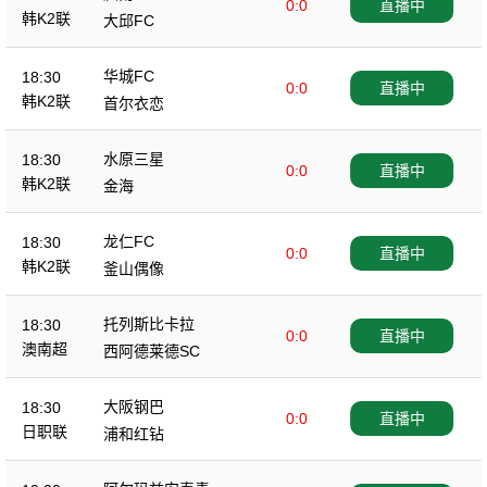
0:0
直播中
韩K2联
大邱FC
华城FC
18:30
0:0
直播中
韩K2联
首尔衣恋
水原三星
18:30
0:0
直播中
韩K2联
金海
龙仁FC
18:30
0:0
直播中
韩K2联
釜山偶像
托列斯比卡拉
18:30
0:0
直播中
澳南超
西阿德莱德SC
大阪钢巴
18:30
0:0
直播中
日职联
浦和红钻