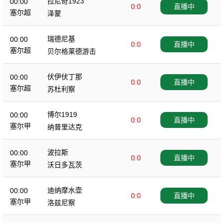
拉尼奇1923
00:00
0:0
直播中
塞尔超
泽蒙
瑞德尼基
00:00
0:0
直播中
塞尔超
贝尔格莱德游击
伏伊伏丁那
00:00
0:0
直播中
塞尔超
苏杜利察
博尔1919
00:00
0:0
直播中
塞尔甲
纳普里达克
波拉斯
00:00
0:0
直播中
塞尔甲
沃日多瓦茨
迪纳摩水壶
00:00
0:0
直播中
塞尔甲
洛兹尼察