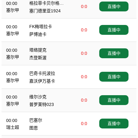
格拉菲卡贝尔格莱
00:00
0:0
直播中
德
塞尔甲
塞门德里亚1924
FK梅塔拉卡
00:00
0:0
直播中
塞尔甲
萨博迪卡
塔络提克
00:00
0:0
直播中
塞尔甲
杰登斯渥
巴奇卡托波拉
00:00
0:0
直播中
塞尔甲
嘉沃伊万基卡
维尔沙克
00:00
0:0
直播中
塞尔甲
普罗莱特023
巴塞尔
00:00
0:0
直播中
瑞士超
图恩