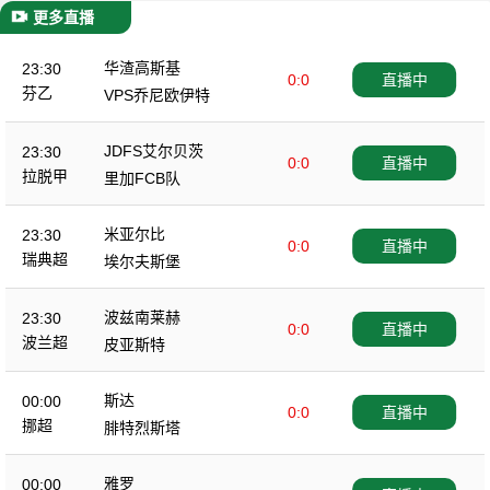
更多直播
华渣高斯基
23:30
0:0
直播中
芬乙
VPS乔尼欧伊特
JDFS艾尔贝茨
23:30
0:0
直播中
拉脱甲
里加FCB队
米亚尔比
23:30
0:0
直播中
瑞典超
埃尔夫斯堡
波兹南莱赫
23:30
0:0
直播中
波兰超
皮亚斯特
斯达
00:00
0:0
直播中
挪超
腓特烈斯塔
雅罗
00:00