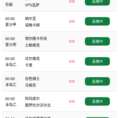
0:0
直播中
芬超
VPS瓦萨
纳尔瓦
00:00
0:0
直播中
爱沙甲
诺梅卡柳
塔尔图卡列夫
00:00
0:0
直播中
爱沙丙
土勒维克
达尔维克
00:00
0:0
直播中
冰岛乙
卡里
白色骑士
00:00
0:0
直播中
冰岛乙
马格尼
科玛库尔
00:00
0:0
直播中
冰岛乙
图罗杜尔沃尔古