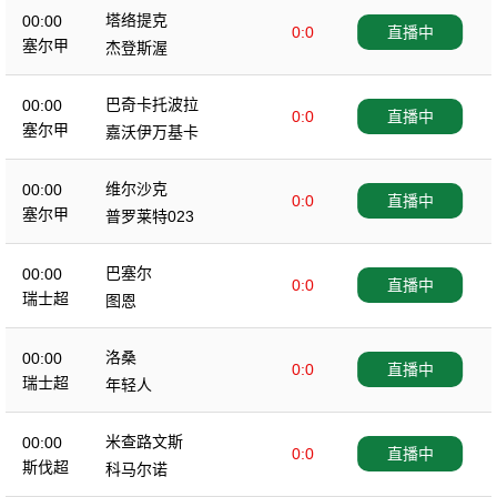
塔络提克
00:00
0:0
直播中
塞尔甲
杰登斯渥
巴奇卡托波拉
00:00
0:0
直播中
塞尔甲
嘉沃伊万基卡
维尔沙克
00:00
0:0
直播中
塞尔甲
普罗莱特023
巴塞尔
00:00
0:0
直播中
瑞士超
图恩
洛桑
00:00
0:0
直播中
瑞士超
年轻人
米查路文斯
00:00
0:0
直播中
斯伐超
科马尔诺