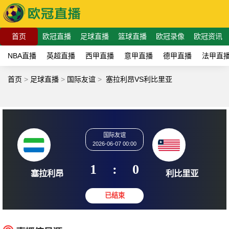
首页
欧冠直播
足球直播
篮球直播
欧冠录像
欧冠资讯
NBA直播
英超直播
西甲直播
意甲直播
德甲直播
法甲直
首页
>
足球直播
>
国际友谊
>
塞拉利昂VS利比里亚
国际友谊
2026-06-07 00:00
1
:
0
塞拉利昂
利比