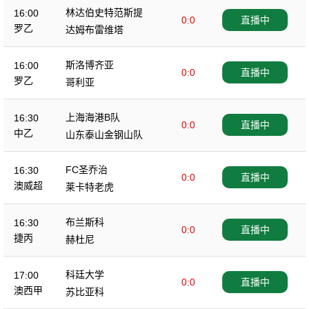
林达伯史特范斯提
16:00
0:0
直播中
罗乙
达姆布雷维塔
斯洛博齐亚
16:00
0:0
直播中
罗乙
哥利亚
上海海港B队
16:30
0:0
直播中
中乙
山东泰山金钢山队
FC圣乔治
16:30
0:0
直播中
澳威超
莱卡特老虎
布兰斯科
16:30
0:0
直播中
捷丙
赫杜尼
科廷大学
17:00
0:0
直播中
澳西甲
苏比亚科