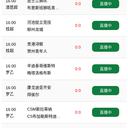
昆士兰狮队
16:00
0:0
直播中
澳昆超
布里斯班狮吼青年
队
河池挺立竞技
16:00
0:0
直播中
桂超
柳州龙城
贵港浔郁
16:00
0:0
直播中
桂超
贺州青年人
辛迪泰哥维斯特
16:00
0:0
直播中
罗乙
梅塔洛格布斯
康戈迪亚齐安
16:00
0:0
直播中
罗乙
拜侯尔
CSM斯拉蒂纳
16:00
0:0
直播中
罗乙
CS布加勒斯特迪纳
摩