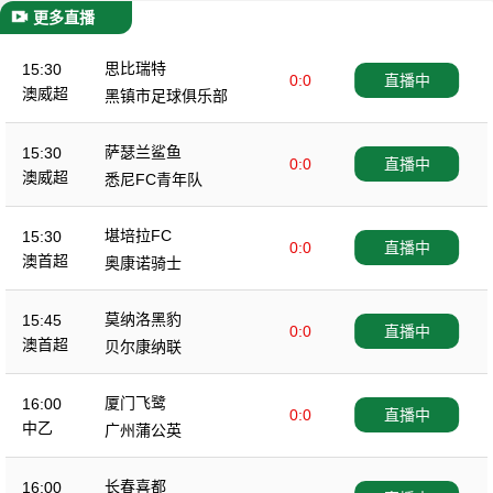
更多直播
思比瑞特
15:30
0:0
直播中
澳威超
黑镇市足球俱乐部
萨瑟兰鲨鱼
15:30
0:0
直播中
澳威超
悉尼FC青年队
堪培拉FC
15:30
0:0
直播中
澳首超
奥康诺骑士
莫纳洛黑豹
15:45
0:0
直播中
澳首超
贝尔康纳联
厦门飞鹭
16:00
0:0
直播中
中乙
广州蒲公英
长春喜都
16:00