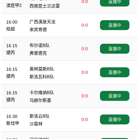
0:0
直播中
澳昆甲2
西南昆士兰达雷
广西漓泉天龙
16:00
0:0
直播中
桂超
来宾育德
布尔诺B队
16:15
0:0
直播中
捷丙
弗里德克
奥林莫斯B队
16:15
0:0
直播中
捷丙
斯洛瓦科B队
卡尔维纳B队
16:15
0:0
直播中
捷丙
乌赫尔斯基
斯洛云B队
16:30
0:0
直播中
斯伐甲
沙莫林