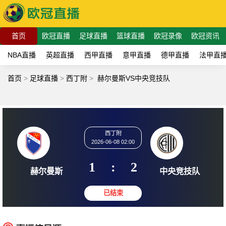
首页
欧冠直播
足球直播
篮球直播
欧冠录像
欧冠资讯
NBA直播
英超直播
西甲直播
意甲直播
德甲直播
法甲直
首页
>
足球直播
>
西丁附
>
赫尔曼斯VS中央竞技队
西丁附
2026-06-08 02:00
1
:
2
赫尔曼斯
中央竞