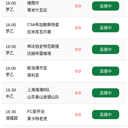
维图尔
16:00
0:0
直播中
罗乙
蒂米什瓦拉
CSA布加勒斯特星
16:00
0:0
直播中
罗乙
拉米库瓦尔塞
林达伯史特范斯提
16:00
0:0
直播中
罗乙
达姆布雷维塔
斯洛博齐亚
16:00
0:0
直播中
罗乙
哥利亚
上海海港B队
16:30
0:0
直播中
中乙
山东泰山金钢山队
FC圣乔治
16:30
0:0
直播中
澳威超
莱卡特老虎