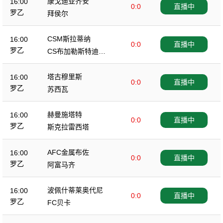
康戈迪亚齐安
16:00
0:0
直播中
罗乙
拜侯尔
CSM斯拉蒂纳
16:00
0:0
直播中
罗乙
CS布加勒斯特迪纳
摩
塔古穆里斯
16:00
0:0
直播中
罗乙
苏西瓦
赫曼施塔特
16:00
0:0
直播中
罗乙
斯克拉雷西塔
AFC金属布佐
16:00
0:0
直播中
罗乙
阿富马齐
波佩什蒂莱奥代尼
16:00
0:0
直播中
罗乙
FC贝卡