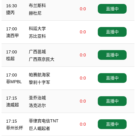
布兰斯科
16:30
0:0
直播中
捷丙
赫杜尼
科廷大学
17:00
0:0
直播中
澳西甲
苏比亚科
广西邕城
17:00
0:0
直播中
桂超
广西燕京民大
帕赛航海家
17:00
0:0
直播中
菲MPBL
黎刹十字军
圣乔治城
17:15
0:0
直播中
澳威超
洛克达尔
菲律宾电信TNT
17:15
0:0
直播中
菲州长杯
巨人崛起者