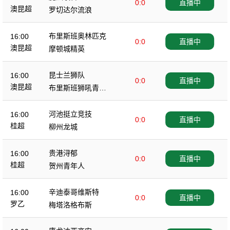
0:0
直播中
澳昆超
罗切达尔流浪
布里斯班奥林匹克
16:00
0:0
直播中
澳昆超
摩顿城精英
昆士兰狮队
16:00
0:0
直播中
澳昆超
布里斯班狮吼青年
队
河池挺立竞技
16:00
0:0
直播中
桂超
柳州龙城
贵港浔郁
16:00
0:0
直播中
桂超
贺州青年人
辛迪泰哥维斯特
16:00
0:0
直播中
罗乙
梅塔洛格布斯