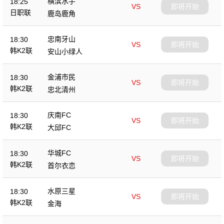
横滨水手
18:25
VS
即将开始
日职联
鹿岛鹿角
忠南牙山
18:30
VS
即将开始
韩K2联
安山小绿人
金浦市民
18:30
VS
即将开始
韩K2联
忠北清州
庆南FC
18:30
VS
即将开始
韩K2联
大邱FC
华城FC
18:30
VS
即将开始
韩K2联
首尔衣恋
水原三星
18:30
VS
即将开始
韩K2联
金海