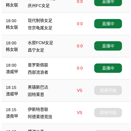
0:0
直播中
韩女联
庆州FC女足
现代制铁女足
18:00
0:0
直播中
韩女联
世宗龟尾女足
水原FCM女足
18:00
0:0
直播中
韩女联
昌宁女足
普罗斯佩联
18:00
0:0
直播中
澳威甲
西部流浪者
黑镇斯巴达
18:15
VS
即将开始
澳威甲
因特莱恩
伊斯特恩联
18:15
VS
即将开始
澳南甲
阿德莱德竞技