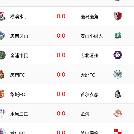
0:0
横滨水手
鹿岛鹿角
0:0
忠南牙山
安山小绿人
0:0
金浦市民
忠北清州
0:0
庆南FC
大邱FC
0:0
华城FC
首尔衣恋
0:0
水原三星
金海
0:0
龙仁FC
釜山偶像