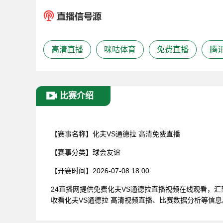
高清直播
咪咕体育
免费直播
腾
比赛介绍
【赛事名称】
化夫VS通德拉 高清免费直播
【赛事分类】
球会友谊
【开赛时间】
2026-07-08 18:00
24直播网提供免费化夫VS通德拉直播视频在线观看，
收看化夫VS通德拉 高清视频直播、比赛数据分析等信息