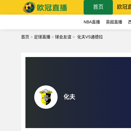
首页
欧冠
NBA直播
英超直播
首页
>
足球直播
>
球会友谊
>
化夫VS通德拉
化夫