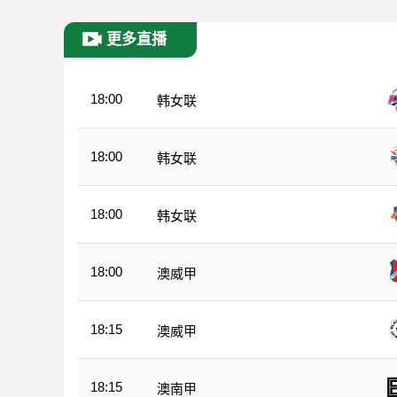
更多直播
18:00
韩女联
18:00
韩女联
18:00
韩女联
18:00
澳威甲
18:15
澳威甲
18:15
澳南甲