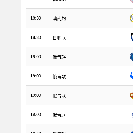
18:30
澳南超
18:30
日职联
19:00
俄青联
19:00
俄青联
19:00
俄青联
19:00
俄青联