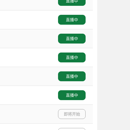
直播中
直播中
直播中
直播中
直播中
直播中
即将开始